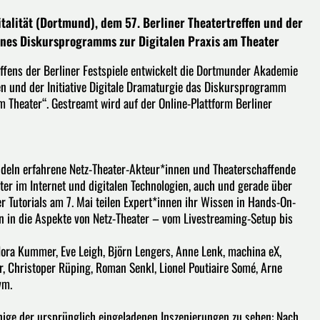
talität (Dortmund), dem 57. Berliner Theatertreffen und der
 eines Diskursprogramms zur Digitalen Praxis am Theater
reffens der Berliner Festspiele entwickelt die Dortmunder Akademie
fen und der Initiative Digitale Dramaturgie das Diskursprogramm
Theater“. Gestreamt wird auf der Online-Plattform Berliner
andeln erfahrene Netz-Theater-Akteur*innen und Theaterschaffende
er im Internet und digitalen Technologien, auch und gerade über
 Tutorials am 7. Mai teilen Expert*innen ihr Wissen in Hands-On-
 in die Aspekte von Netz-Theater – vom Livestreaming-Setup bis
 Nora Kummer, Eve Leigh, Björn Lengers, Anne Lenk, machina eX,
er, Christoper Rüping, Roman Senkl, Lionel Poutiaire Somé, Arne
vm.
nige der ursprünglich eingeladenen Inszenierungen zu sehen: Nach