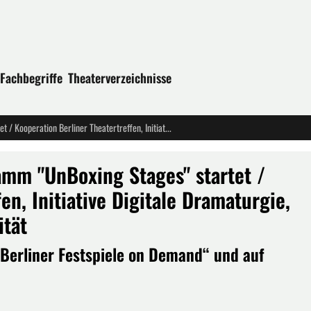
Fachbegriffe
Theaterverzeichnisse
Theater Dortmund: Diskursprogramm "UnBoxing Stages" startet / Kooperation Berliner Theatertreffen, Initiative Digitale Dramaturgie, Akademie für Theater und Digitalität
mm "UnBoxing Stages" startet /
en, Initiative Digitale Dramaturgie,
ität
„Berliner Festspiele on Demand“ und auf