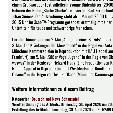
einem Grußwort der Festivalleiterin Yvonne Büdenhölzer (20:00 
Rahmen der Reihe „Starke Stücke“ realisierten 3sat-Fernsehau
Johan Simons. Die Aufzeichnung steht ab 1. Mai um 20:00 Uhr 
20:15 Uhr im 3sat-TV-Programm gesendet, erstmalig mit einer
Untertiteln für taube und schwerhörige Menschen.
Darüber hinaus sind am 2. Mai „Anatomie eines Suizids“ in de
3. Mai „Die Kränkungen der Menschheit“ in der Regie von Anta
Münchner Kammerspielen in Koproduktion mit HAU Hebbel am 
Frankfurt), am 5. Mai „Süßer Vogel Jugend“ in der Regie von Cl
waswas“ in der Regie von Helgard Haug (Eine Produktion von K
Rimini Apparat in Koproduktion mit Westdeutscher Rundfunk 
Cleaner“ in der Regie von Toshiki Okada (Münchner Kammerspie
Weitere Informationen zu diesem Beitrag
Kategorien:
Deutschland
News
Schauspiel
Veröffentlichung des Artikels:
Donnerstag, 30. April 2020 um 20
Erstellung des Artikels:
Donnerstag, 30. April 2020 um 20:52:09 