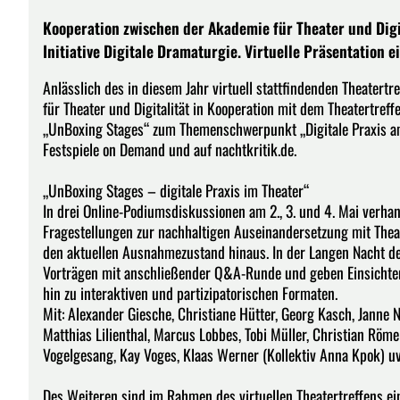
Kooperation zwischen der Akademie für Theater und Digi
Initiative Digitale Dramaturgie. Virtuelle Präsentation
Anlässlich des in diesem Jahr virtuell stattfindenden Theatert
für Theater und Digitalität in Kooperation mit dem Theatertref
„UnBoxing Stages“ zum Themenschwerpunkt „Digitale Praxis am 
Festspiele on Demand und auf nachtkritik.de.
„UnBoxing Stages – digitale Praxis im Theater“
In drei Online-Podiumsdiskussionen am 2., 3. und 4. Mai verh
Fragestellungen zur nachhaltigen Auseinandersetzung mit Theat
den aktuellen Ausnahmezustand hinaus. In der Langen Nacht der
Vorträgen mit anschließender Q&A-Runde und geben Einsichten
hin zu interaktiven und partizipatorischen Formaten.
Mit: Alexander Giesche, Christiane Hütter, Georg Kasch, Janne
Matthias Lilienthal, Marcus Lobbes, Tobi Müller, Christian Röm
Vogelgesang, Kay Voges, Klaas Werner (Kollektiv Anna Kpok) u
Des Weiteren sind im Rahmen des virtuellen Theatertreffens ei