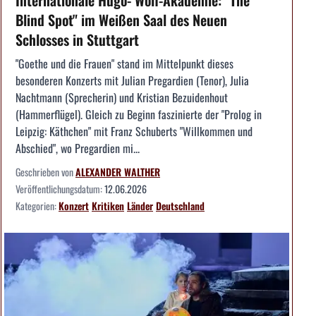
Internationale Hugo- Wolf-Akademie: "The
Blind Spot" im Weißen Saal des Neuen
Schlosses in Stuttgart
"Goethe und die Frauen" stand im Mittelpunkt dieses
besonderen Konzerts mit Julian Pregardien (Tenor), Julia
Nachtmann (Sprecherin) und Kristian Bezuidenhout
(Hammerflügel). Gleich zu Beginn faszinierte der "Prolog in
Leipzig: Käthchen" mit Franz Schuberts "Willkommen und
Abschied", wo Pregardien mi...
Geschrieben von
ALEXANDER WALTHER
Veröffentlichungsdatum:
12.06.2026
Kategorien:
Konzert
Kritiken
Länder
Deutschland