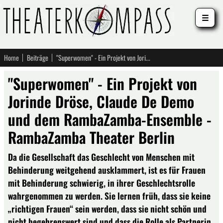
☰
Home
Beiträge
"Superwomen" - Ein Projekt von Jorinde Dröse, Claude De Demo und dem RambaZamba-Ensemble - RambaZamba Theater Berlin
"Superwomen" - Ein Projekt von
Jorinde Dröse, Claude De Demo
und dem RambaZamba-Ensemble -
RambaZamba Theater Berlin
Da die Gesellschaft das Geschlecht von Menschen mit
Behinderung weitgehend ausklammert, ist es für Frauen
mit Behinderung schwierig, in ihrer Geschlechtsrolle
wahrgenommen zu werden. Sie lernen früh, dass sie keine
„richtigen Frauen“ sein werden, dass sie nicht schön und
nicht begehrenswert sind und dass die Rolle als Partnerin