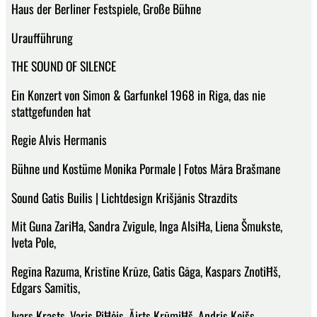
Haus der Berliner Festspiele, Große Bühne
Uraufführung
THE SOUND OF SILENCE
Ein Konzert von Simon & Garfunkel 1968 in Riga, das nie
stattgefunden hat
Regie Alvis Hermanis
Bühne und Kostüme Monika Pormale | Fotos Māra Brašmane
Sound Gatis Builis | Lichtdesign Krišjānis Strazdīts
Mit Guna ZariĦa, Sandra Zvīgule, Inga AlsiĦa, Liena Šmukste,
Iveta Pole,
Regīna Razuma, Kristīne Krūze, Gatis Gāga, Kaspars ZnotiĦš,
Edgars Samītis,
Ivars Krasts, Varis PiĦėis, Ăirts KrūmiĦš, Andris Keišs