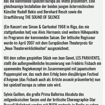
das die kommende spielzeit’europa als Motto präsentiert. Eine
gleichnamige Installation der beiden jungen österreichischen
Künstler Rudolf Bekic und Bernhard Resch sowie die
Uraufführung THE SOUND OF SILENCE
(Ein Konzert von Simon & Garfunkel 1968 in Riga, das nie
stattgefunden hat) von Alvis Hermanis sind weitere Höhepunkte
im Programm der kommenden Saison. Der lettische Regisseur
wurde im April 2007 mit dem Europäischen Theaterpreis für
„Neue Theaterwirklichkeiten“ ausgezeichnet.
Mit dem selten gespielten Stück von Jean Genet, LES PARAVENTS,
stellt die außergewöhnliche Inszenierung von Frédéric Fisbach ein
spannendes Regiekonzept im Zusammenspiel mit japanischem
Puppenspiel vor, das nach dem Erfolg beim diesjährigen Festival
d’Avignon (das Fisbach auch als Artiste associé präsentierte) nun
bei spielzeit’europa zu sehen sein wird.
Sylvie Guillem, die große Prima Ballerina Absoluta des
zeitgenössischen Tanzes und der britische Choreographie-Star
Russell Maliphant werden mit PUSH erstmals in Berlin zu sehen