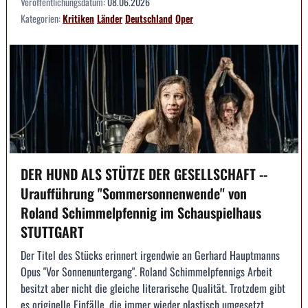
Veröffentlichungsdatum:
08.06.2026
Kategorien:
Kritiken
Länder
Deutschland
Oper
DER HUND ALS STÜTZE DER GESELLSCHAFT --
Uraufführung "Sommersonnenwende" von
Roland Schimmelpfennig im Schauspielhaus
STUTTGART
Der Titel des Stücks erinnert irgendwie an Gerhard Hauptmanns
Opus "Vor Sonnenuntergang". Roland Schimmelpfennigs Arbeit
besitzt aber nicht die gleiche literarische Qualität. Trotzdem gibt
es originelle Einfälle, die immer wieder plastisch umgesetzt