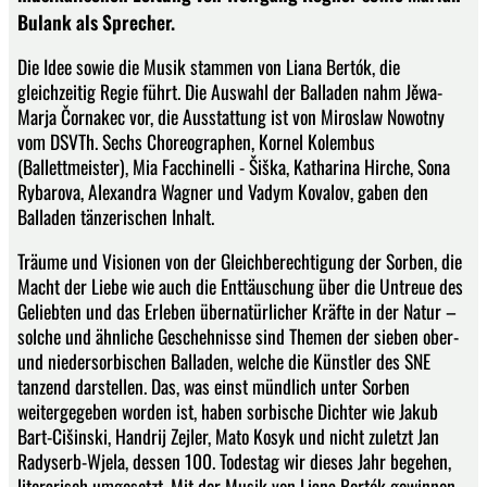
Bulank als Sprecher.
Die Idee sowie die Musik stammen von Liana Bertók, die
gleichzeitig Regie führt. Die Auswahl der Balladen nahm Jěwa-
Marja Čornakec vor, die Ausstattung ist von Miroslaw Nowotny
vom DSVTh. Sechs Choreographen, Kornel Kolembus
(Ballettmeister), Mia Facchinelli - Šiška, Katharina Hirche, Sona
Rybarova, Alexandra Wagner und Vadym Kovalov, gaben den
Balladen tänzerischen Inhalt.
Träume und Visionen von der Gleichberechtigung der Sorben, die
Macht der Liebe wie auch die Enttäuschung über die Untreue des
Geliebten und das Erleben übernatürlicher Kräfte in der Natur –
solche und ähnliche Geschehnisse sind Themen der sieben ober-
und niedersorbischen Balladen, welche die Künstler des SNE
tanzend darstellen. Das, was einst mündlich unter Sorben
weitergegeben worden ist, haben sorbische Dichter wie Jakub
Bart-Cišinski, Handrij Zejler, Mato Kosyk und nicht zuletzt Jan
Radyserb-Wjela, dessen 100. Todestag wir dieses Jahr begehen,
literarisch umgesetzt. Mit der Musik von Liana Bertók gewinnen