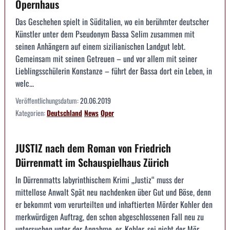
Opernhaus
Das Geschehen spielt in Süditalien, wo ein berühmter deutscher
Künstler unter dem Pseudonym Bassa Selim zusammen mit
seinen Anhängern auf einem sizilianischen Landgut lebt.
Gemeinsam mit seinen Getreuen – und vor allem mit seiner
Lieblingsschülerin Konstanze – führt der Bassa dort ein Leben, in
welc...
Veröffentlichungsdatum:
20.06.2019
Kategorien:
Deutschland
News
Oper
JUSTIZ nach dem Roman von Friedrich
Dürrenmatt im Schauspielhaus Zürich
In Dürrenmatts labyrinthischem Krimi „Justiz“ muss der
mittellose Anwalt Spät neu nachdenken über Gut und Böse, denn
er bekommt vom verurteilten und inhaftierten Mörder Kohler den
merkwürdigen Auftrag, den schon abgeschlossenen Fall neu zu
untersuchen unter der Annahme, er, Kohler, sei nicht der Mör...