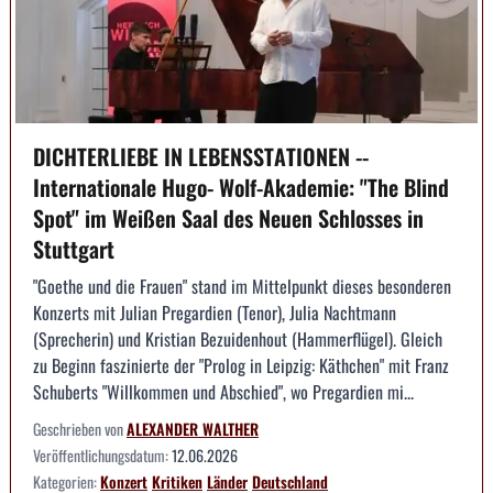
DICHTERLIEBE IN LEBENSSTATIONEN --
Internationale Hugo- Wolf-Akademie: "The Blind
Spot" im Weißen Saal des Neuen Schlosses in
Stuttgart
"Goethe und die Frauen" stand im Mittelpunkt dieses besonderen
Konzerts mit Julian Pregardien (Tenor), Julia Nachtmann
(Sprecherin) und Kristian Bezuidenhout (Hammerflügel). Gleich
zu Beginn faszinierte der "Prolog in Leipzig: Käthchen" mit Franz
Schuberts "Willkommen und Abschied", wo Pregardien mi...
Geschrieben von
ALEXANDER WALTHER
Veröffentlichungsdatum:
12.06.2026
Kategorien:
Konzert
Kritiken
Länder
Deutschland