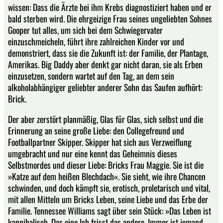
wissen: Dass die Ärzte bei ihm Krebs diagnostiziert haben und er
bald sterben wird. Die ehrgeizige Frau seines ungeliebten Sohnes
Gooper tut alles, um sich bei dem Schwiegervater
einzuschmeicheln, führt ihre zahlreichen Kinder vor und
demonstriert, dass sie die Zukunft ist: der Familie, der Plantage,
Amerikas. Big Daddy aber denkt gar nicht daran, sie als Erben
einzusetzen, sondern wartet auf den Tag, an dem sein
alkoholabhängiger geliebter anderer Sohn das Saufen aufhört:
Brick.
Der aber zerstört planmäßig, Glas für Glas, sich selbst und die
Erinnerung an seine große Liebe: den Collegefreund und
Footballpartner Skipper. Skipper hat sich aus Verzweiflung
umgebracht und nur eine kennt das Geheimnis dieses
Selbstmordes und dieser Liebe: Bricks Frau Maggie. Sie ist die
»Katze auf dem heißen Blechdach«. Sie sieht, wie ihre Chancen
schwinden, und doch kämpft sie, erotisch, proletarisch und vital,
mit allen Mitteln um Bricks Leben, seine Liebe und das Erbe der
Familie. Tennessee Williams sagt über sein Stück: »Das Leben ist
kannibalisch. Das eine Ich frisst das andere. Immer ist jemand