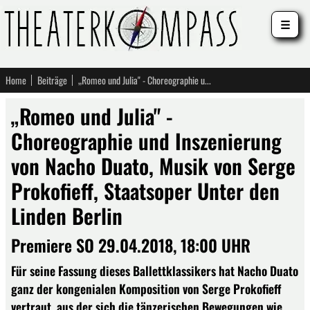
☰
Home
Beiträge
„Romeo und Julia" - Choreographie und Inszenierung von Nacho Duato, Musik von Serge Prokofieff, Staatsoper Unter den Linden Berlin
„Romeo und Julia" -
Choreographie und Inszenierung
von Nacho Duato, Musik von Serge
Prokofieff, Staatsoper Unter den
Linden Berlin
Premiere SO 29.04.2018, 18:00 UHR
Für seine Fassung dieses Ballettklassikers hat Nacho Duato
ganz der kongenialen Komposition von Serge Prokofieff
vertraut, aus der sich die tänzerischen Bewegungen wie