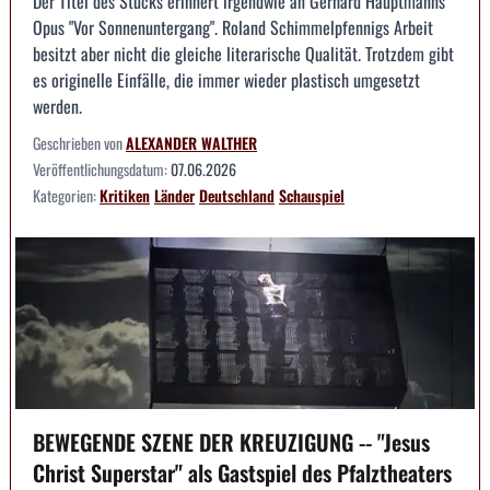
Der Titel des Stücks erinnert irgendwie an Gerhard Hauptmanns
Opus "Vor Sonnenuntergang". Roland Schimmelpfennigs Arbeit
besitzt aber nicht die gleiche literarische Qualität. Trotzdem gibt
es originelle Einfälle, die immer wieder plastisch umgesetzt
werden.
Geschrieben von
ALEXANDER WALTHER
Veröffentlichungsdatum:
07.06.2026
Kategorien:
Kritiken
Länder
Deutschland
Schauspiel
BEWEGENDE SZENE DER KREUZIGUNG -- "Jesus
Christ Superstar" als Gastspiel des Pfalztheaters