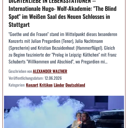
DICHTERLIEBE IN LEBENSSTATIONEN --
Internationale Hugo- Wolf-Akademie: "The Blind
Spot" im Weißen Saal des Neuen Schlosses in
Stuttgart
"Goethe und die Frauen" stand im Mittelpunkt dieses besonderen
Konzerts mit Julian Pregardien (Tenor), Julia Nachtmann
(Sprecherin) und Kristian Bezuidenhout (Hammerflügel). Gleich
zu Beginn faszinierte der "Prolog in Leipzig: Käthchen" mit Franz
Schuberts "Willkommen und Abschied", wo Pregardien mi...
Geschrieben von
ALEXANDER WALTHER
Veröffentlichungsdatum:
12.06.2026
Kategorien:
Konzert
Kritiken
Länder
Deutschland