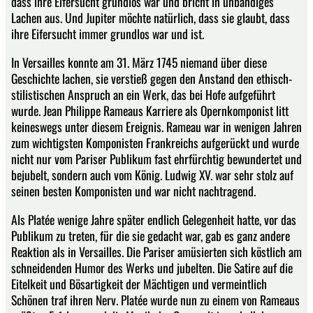
dass ihre Eifersucht grundlos war und bricht in unbändiges
Lachen aus. Und Jupiter möchte natürlich, dass sie glaubt, dass
ihre Eifersucht immer grundlos war und ist.
In Versailles konnte am 31. März 1745 niemand über diese
Geschichte lachen, sie verstieß gegen den Anstand den ethisch-
stilistischen Anspruch an ein Werk, das bei Hofe aufgeführt
wurde. Jean Philippe Rameaus Karriere als Opernkomponist litt
keineswegs unter diesem Ereignis. Rameau war in wenigen Jahren
zum wichtigsten Komponisten Frankreichs aufgerückt und wurde
nicht nur vom Pariser Publikum fast ehrfürchtig bewundertet und
bejubelt, sondern auch vom König. Ludwig XV. war sehr stolz auf
seinen besten Komponisten und war nicht nachtragend.
Als Platée wenige Jahre später endlich Gelegenheit hatte, vor das
Publikum zu treten, für die sie gedacht war, gab es ganz andere
Reaktion als in Versailles. Die Pariser amüsierten sich köstlich am
schneidenden Humor des Werks und jubelten. Die Satire auf die
Eitelkeit und Bösartigkeit der Mächtigen und vermeintlich
Schönen traf ihren Nerv. Platée wurde nun zu einem von Rameaus