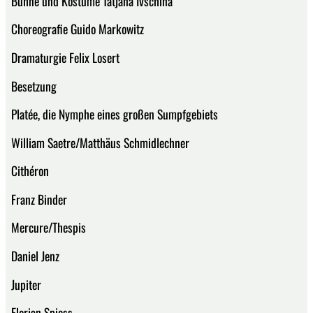
Bühne und Kostüme Tatjana Ivschina
Choreografie Guido Markowitz
Dramaturgie Felix Losert
Besetzung
Platée, die Nymphe eines großen Sumpfgebiets
William Saetre/Matthäus Schmidlechner
Cithéron
Franz Binder
Mercure/Thespis
Daniel Jenz
Jupiter
Florian Spiess