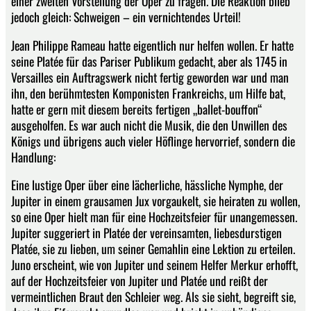
einer zweiten Vorstellung der Oper zu fragen. Die Reaktion blieb
jedoch gleich: Schweigen – ein vernichtendes Urteil!
Jean Philippe Rameau hatte eigentlich nur helfen wollen. Er hatte
seine Platée für das Pariser Publikum gedacht, aber als 1745 in
Versailles ein Auftragswerk nicht fertig geworden war und man
ihn, den berühmtesten Komponisten Frankreichs, um Hilfe bat,
hatte er gern mit diesem bereits fertigen „ballet-bouffon“
ausgeholfen. Es war auch nicht die Musik, die den Unwillen des
Königs und übrigens auch vieler Höflinge hervorrief, sondern die
Handlung:
Eine lustige Oper über eine lächerliche, hässliche Nymphe, der
Jupiter in einem grausamen Jux vorgaukelt, sie heiraten zu wollen,
so eine Oper hielt man für eine Hochzeitsfeier für unangemessen.
Jupiter suggeriert in Platée der vereinsamten, liebesdurstigen
Platée, sie zu lieben, um seiner Gemahlin eine Lektion zu erteilen.
Juno erscheint, wie von Jupiter und seinem Helfer Merkur erhofft,
auf der Hochzeitsfeier von Jupiter und Platée und reißt der
vermeintlichen Braut den Schleier weg. Als sie sieht, begreift sie,