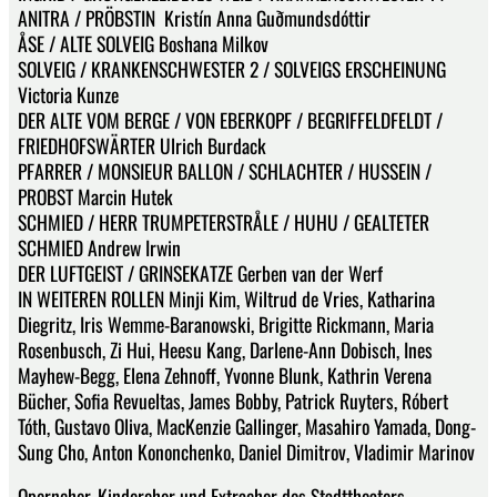
ANITRA / PRÖBSTIN Kristín Anna Guðmundsdóttir
ÅSE / ALTE SOLVEIG Boshana Milkov
SOLVEIG / KRANKENSCHWESTER 2 / SOLVEIGS ERSCHEINUNG
Victoria Kunze
DER ALTE VOM BERGE / VON EBERKOPF / BEGRIFFELDFELDT /
FRIEDHOFSWÄRTER Ulrich Burdack
PFARRER / MONSIEUR BALLON / SCHLACHTER / HUSSEIN /
PROBST Marcin Hutek
SCHMIED / HERR TRUMPETERSTRÅLE / HUHU / GEALTETER
SCHMIED Andrew Irwin
DER LUFTGEIST / GRINSEKATZE Gerben van der Werf
IN WEITEREN ROLLEN Minji Kim, Wiltrud de Vries, Katharina
Diegritz, Iris Wemme-Baranowski, Brigitte Rickmann, Maria
Rosenbusch, Zi Hui, Heesu Kang, Darlene-Ann Dobisch, Ines
Mayhew-Begg, Elena Zehnoff, Yvonne Blunk, Kathrin Verena
Bücher, Sofia Revueltas, James Bobby, Patrick Ruyters, Róbert
Tóth, Gustavo Oliva, MacKenzie Gallinger, Masahiro Yamada, Dong-
Sung Cho, Anton Kononchenko, Daniel Dimitrov, Vladimir Marinov
Opernchor, Kinderchor und Extrachor des Stadttheaters