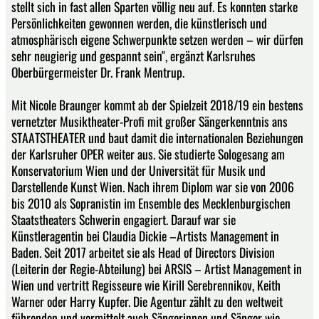
stellt sich in fast allen Sparten völlig neu auf. Es konnten starke
Persönlichkeiten gewonnen werden, die künstlerisch und
atmosphärisch eigene Schwerpunkte setzen werden – wir dürfen
sehr neugierig und gespannt sein", ergänzt Karlsruhes
Oberbürgermeister Dr. Frank Mentrup.
Mit Nicole Braunger kommt ab der Spielzeit 2018/19 ein bestens
vernetzter Musiktheater-Profi mit großer Sängerkenntnis ans
STAATSTHEATER und baut damit die internationalen Beziehungen
der Karlsruher OPER weiter aus. Sie studierte Sologesang am
Konservatorium Wien und der Universität für Musik und
Darstellende Kunst Wien. Nach ihrem Diplom war sie von 2006
bis 2010 als Sopranistin im Ensemble des Mecklenburgischen
Staatstheaters Schwerin engagiert. Darauf war sie
Künstleragentin bei Claudia Dickie –Artists Management in
Baden. Seit 2017 arbeitet sie als Head of Directors Division
(Leiterin der Regie-Abteilung) bei ARSIS – Artist Management in
Wien und vertritt Regisseure wie Kirill Serebrennikov, Keith
Warner oder Harry Kupfer. Die Agentur zählt zu den weltweit
führenden und vermittelt auch Sängerinnen und Sänger wie