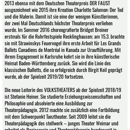
2013 ebenso mit dem Deutschen Theaterpreis DER FAUST
ausgezeichnet wie 2015 ihre Kreation Charlotte Salomon: Der Tod
und die Malerin. Damit ist sie eine der wenigen Künstlerinnen,
der zwei Mal Deutschlands höchster Theaterpreis verliehen
wurde. Im Sommer 2016 choreografierte Bridget Breiner
erstmals für die Ruhrfestspiele Recklinghausen; am 15.3. brachte
sie mit Strawinskys Feuervogel ihre erste Arbeit für Les Grands
Ballets Canadiens de Montréal in Kanada zur Uraufführung. Mit
ihrem Engagement in Karlsruhe kehrt sie in ihre künstlerische
Heimat Baden-Württemberg zurück. Sie wird die Linie des
klassischen Balletts, die so erfolgreich durch Birgit Keil geprägt
wurde, ab der Spielzeit 2019/20 fortsetzen.
Die neue Leiterin des VOLKSTHEATERS ab der Spielzeit 2018/19
ist Stefanie Heiner. Sie studierte Erziehungswissenschaften und
Philosophie und absolvierte eine Ausbildung zur
Theaterpädagogin. 2012 machte sie zusätzlich eine Fortbildung
mit dem Schwerpunkt Tanztheater. Seit 2009 leitet sie die
Theaterpädagogik des stellwerk – junges Theater Weimar und
arbeitet als Regisseurin und Theaterpädagogin bundesweit in