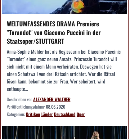
WELTUMFASSENDES DRAMA Premiere
"Turandot" von Giacomo Puccini in der
Staatsoper/STUTTGART
Anna-Sophie Mahler hat als Regisseurin bei Giacomo Puccinis
"Turandot" einen ganz neuen Ansatz. Prinzessin Turandot will
sich nicht mit einem Mann verheiraten. Deswegen hat sie
einen Schutzwall von drei Rätseln errichtet. Wer die Rätsel
lösen kann, bekommt sie zur Frau. Wer scheitert, wird
enthaupte...
Geschrieben von
ALEXANDER WALTHER
Veröffentlichungsdatum:
08.06.2026
Kategorien:
Kritiken
Länder
Deutschland
Oper