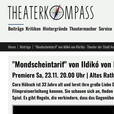
Beiträge
Kritiken
Hintergründe
Theatermacher
Service
Home
Beiträge
"Mondscheintarif" von Ildikó von Kürthy - Theater der Stadt Aa
"Mondscheintarif" von Ildikó von 
Premiere Sa, 23.11. 20.00 Uhr | Altes Rat
Cora Hübsch ist 33 Jahre alt und lernt ihre große Liebe
Filmpreisverleihung kennen. Sie schauen sich an, finden
Spiel. Es gibt Regeln, die verhindern, dass das Gegenüb