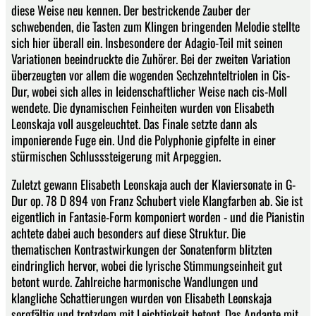
diese Weise neu kennen. Der bestrickende Zauber der
schwebenden, die Tasten zum Klingen bringenden Melodie stellte
sich hier überall ein. Insbesondere der Adagio-Teil mit seinen
Variationen beeindruckte die Zuhörer. Bei der zweiten Variation
überzeugten vor allem die wogenden Sechzehnteltriolen in Cis-
Dur, wobei sich alles in leidenschaftlicher Weise nach cis-Moll
wendete. Die dynamischen Feinheiten wurden von Elisabeth
Leonskaja voll ausgeleuchtet. Das Finale setzte dann als
imponierende Fuge ein. Und die Polyphonie gipfelte in einer
stürmischen Schlusssteigerung mit Arpeggien.
Zuletzt gewann Elisabeth Leonskaja auch der Klaviersonate in G-
Dur op. 78 D 894 von Franz Schubert viele Klangfarben ab. Sie ist
eigentlich in Fantasie-Form komponiert worden - und die Pianistin
achtete dabei auch besonders auf diese Struktur. Die
thematischen Kontrastwirkungen der Sonatenform blitzten
eindringlich hervor, wobei die lyrische Stimmungseinheit gut
betont wurde. Zahlreiche harmonische Wandlungen und
klangliche Schattierungen wurden von Elisabeth Leonskaja
sorgfältig und trotzdem mit Leichtigkeit betont. Das Andante mit