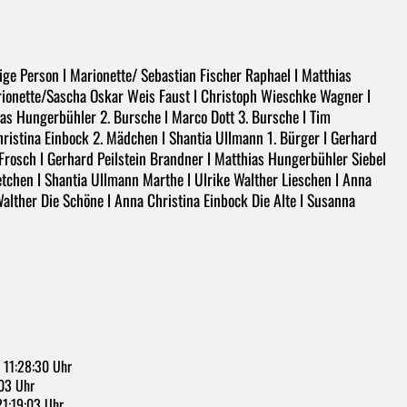
tige Person l Marionette/ Sebastian Fischer Raphael l Matthias
rionette/Sascha Oskar Weis Faust l Christoph Wieschke Wagner l
hias Hungerbühler 2. Bursche l Marco Dott 3. Bursche l Tim
hristina Einbock 2. Mädchen l Shantia Ullmann 1. Bürger l Gerhard
 Frosch l Gerhard Peilstein Brandner l Matthias Hungerbühler Siebel
etchen l Shantia Ullmann Marthe l Ulrike Walther Lieschen l Anna
 Walther Die Schöne l Anna Christina Einbock Die Alte l Susanna
11:28:30 Uhr
03 Uhr
21:19:03 Uhr