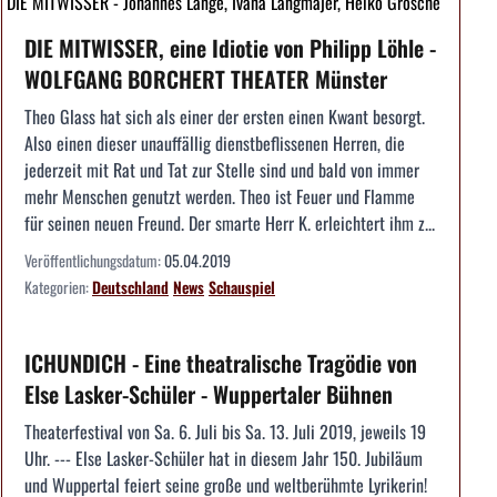
DIE MITWISSER - Johannes Lange, Ivana Langmajer, Heiko Grosche
DIE MITWISSER, eine Idiotie von Philipp Löhle -
WOLFGANG BORCHERT THEATER Münster
Theo Glass hat sich als einer der ersten einen Kwant besorgt.
Also einen dieser unauffällig dienstbeflissenen Herren, die
jederzeit mit Rat und Tat zur Stelle sind und bald von immer
mehr Menschen genutzt werden. Theo ist Feuer und Flamme
für seinen neuen Freund. Der smarte Herr K. erleichtert ihm z...
Veröffentlichungsdatum:
05.04.2019
Kategorien:
Deutschland
News
Schauspiel
ICHUNDICH - Eine theatralische Tragödie von
Else Lasker-Schüler - Wuppertaler Bühnen
Theaterfestival von Sa. 6. Juli bis Sa. 13. Juli 2019, jeweils 19
Uhr. --- Else Lasker-Schüler hat in diesem Jahr 150. Jubiläum
und Wuppertal feiert seine große und weltberühmte Lyrikerin!