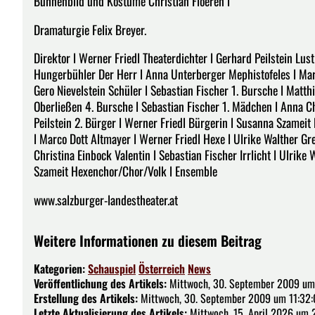
Bühnenbild und Kostüme Christian Floeren l
Dramaturgie Felix Breyer.
Direktor l Werner Friedl Theaterdichter l Gerhard Peilstein Lus
Hungerbühler Der Herr l Anna Unterberger Mephistofeles l Ma
Gero Nievelstein Schüler l Sebastian Fischer 1. Bursche l Matt
Oberließen 4. Bursche l Sebastian Fischer 1. Mädchen l Anna C
Peilstein 2. Bürger l Werner Friedl Bürgerin l Susanna Szameit
l Marco Dott Altmayer l Werner Friedl Hexe l Ulrike Walther Gr
Christina Einbock Valentin l Sebastian Fischer Irrlicht l Ulrike
Szameit Hexenchor/Chor/Volk l Ensemble
www.salzburger-landestheater.at
Weitere Informationen zu diesem Beitrag
Kategorien:
Schauspiel
Österreich
News
Veröffentlichung des Artikels:
Mittwoch, 30. September 2009 um 
Erstellung des Artikels:
Mittwoch, 30. September 2009 um 11:32:
Letzte Aktualisierung des Artikels:
Mittwoch, 15. April 2026 um 