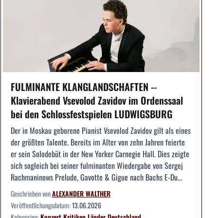
FULMINANTE KLANGLANDSCHAFTEN --
Klavierabend Vsevolod Zavidov im Ordenssaal
bei den Schlossfestspielen LUDWIGSBURG
Der in Moskau geborene Pianist Vsevolod Zavidov gilt als eines
der größten Talente. Bereits im Alter von zehn Jahren feierte
er sein Solodebüt in der New Yorker Carnegie Hall. Dies zeigte
sich sogleich bei seiner fulminanten Wiedergabe von Sergej
Rachmaninows Prelude, Gavotte & Gigue nach Bachs E-Du...
Geschrieben von
ALEXANDER WALTHER
Veröffentlichungsdatum:
13.06.2026
Kategorien:
Konzert
Kritiken
Länder
Deutschland