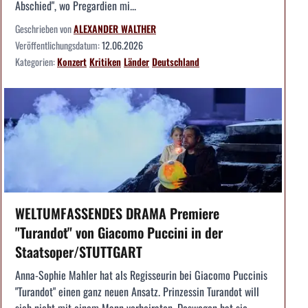
Abschied", wo Pregardien mi...
Geschrieben von
ALEXANDER WALTHER
Veröffentlichungsdatum:
12.06.2026
Kategorien:
Konzert
Kritiken
Länder
Deutschland
WELTUMFASSENDES DRAMA Premiere
"Turandot" von Giacomo Puccini in der
Staatsoper/STUTTGART
Anna-Sophie Mahler hat als Regisseurin bei Giacomo Puccinis
"Turandot" einen ganz neuen Ansatz. Prinzessin Turandot will
sich nicht mit einem Mann verheiraten. Deswegen hat sie