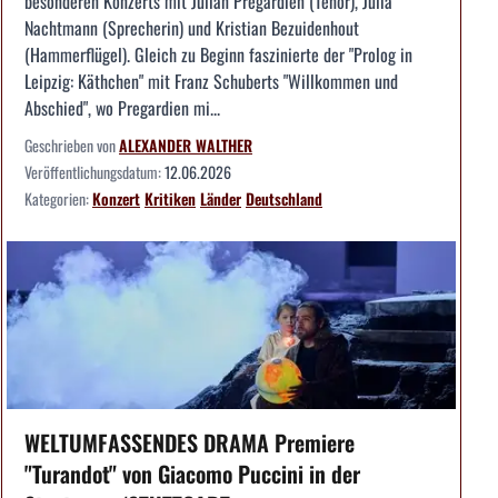
besonderen Konzerts mit Julian Pregardien (Tenor), Julia
Nachtmann (Sprecherin) und Kristian Bezuidenhout
(Hammerflügel). Gleich zu Beginn faszinierte der "Prolog in
Leipzig: Käthchen" mit Franz Schuberts "Willkommen und
Abschied", wo Pregardien mi...
Geschrieben von
ALEXANDER WALTHER
Veröffentlichungsdatum:
12.06.2026
Kategorien:
Konzert
Kritiken
Länder
Deutschland
WELTUMFASSENDES DRAMA Premiere
"Turandot" von Giacomo Puccini in der