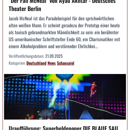
"Der Fall McNeal" von Ayad Akhtar - Deutsches
Theater Berlin
Jacob McNeal ist das Paradebeispiel für den sprichwörtlichen
alten weißen Mann. Er scheint geradezu der Prototyp einer heute
als toxisch gebrandmarkten Männlichkeit zu sein: ein berühmter
US-amerikanischer Schriftsteller Ende 60, ein Charismatiker mit
einem Alkoholproblem und verstörender Ehrlichkei...
Veröffentlichungsdatum:
21.09.2025
Kategorien:
Deutschland
News
Schauspiel
Uraufführung: Superheldenoper DIE BLAUE SAU