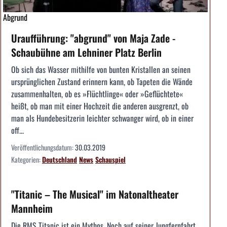
Abgrund
Uraufführung: "abgrund" von Maja Zade -
Schaubühne am Lehniner Platz Berlin
Ob sich das Wasser mithilfe von bunten Kristallen an seinen
ursprünglichen Zustand erinnern kann, ob Tapeten die Wände
zusammenhalten, ob es »Flüchtlinge« oder »Geflüchtete«
heißt, ob man mit einer Hochzeit die anderen ausgrenzt, ob
man als Hundebesitzerin leichter schwanger wird, ob in einer
off...
Veröffentlichungsdatum:
30.03.2019
Kategorien:
Deutschland
News
Schauspiel
"Titanic – The Musical" im Natonaltheater
Mannheim
Die RMS Titanic ist ein Mythos. Noch auf seiner Jungfernfahrt