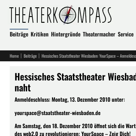
Beiträge
Kritiken
Hintergründe
Theatermacher
Service
Home
Beiträge
Hessisches Staatstheater Wiesbaden: YourSpace – Anmeldesc
Hessisches Staatstheater Wiesba
naht
Anmeldeschluss: Montag, 13. Dezember 2010 unter:
yourspace@staatstheater-wiesbaden.de
Am Samstag, den 18. Dezember 2010 öffnet sich die Wartb
des web2.0 zu revolutionieren: YourSpace – Zeig Dich!