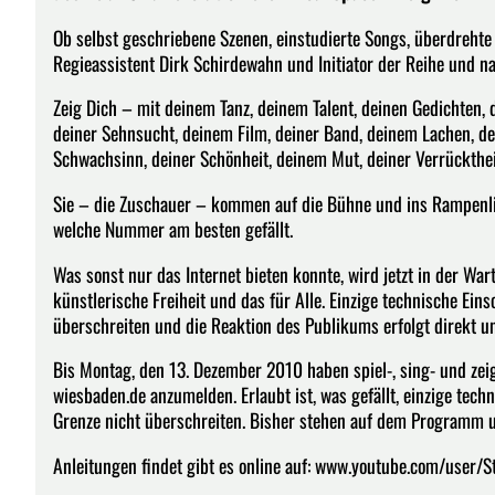
Ob selbst geschriebene Szenen, einstudierte Songs, überdreh
Regieassistent Dirk Schirdewahn und Initiator der Reihe und na
Zeig Dich – mit deinem Tanz, deinem Talent, deinen Gedichten, 
deiner Sehnsucht, deinem Film, deiner Band, deinem Lachen, de
Schwachsinn, deiner Schönheit, deinem Mut, deiner Verrückthei
Sie – die Zuschauer – kommen auf die Bühne und ins Rampenlic
welche Nummer am besten gefällt.
Was sonst nur das Internet bieten konnte, wird jetzt in der Wa
künstlerische Freiheit und das für Alle. Einzige technische Ein
überschreiten und die Reaktion des Publikums erfolgt direkt und
Bis Montag, den 13. Dezember 2010 haben spiel-, sing- und ze
wiesbaden.de anzumelden. Erlaubt ist, was gefällt, einzige tech
Grenze nicht überschreiten. Bisher stehen auf dem Programm u
Anleitungen findet gibt es online auf: www.youtube.com/user/S