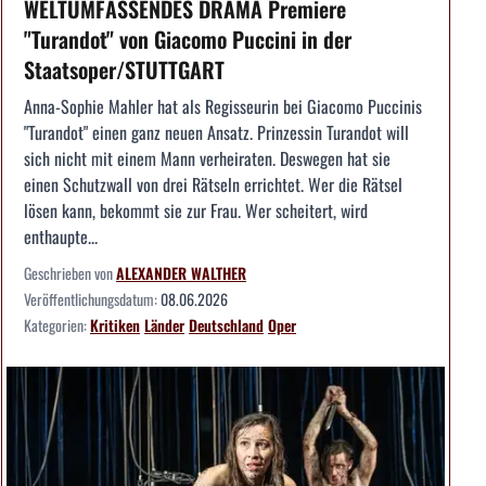
WELTUMFASSENDES DRAMA Premiere
"Turandot" von Giacomo Puccini in der
Staatsoper/STUTTGART
Anna-Sophie Mahler hat als Regisseurin bei Giacomo Puccinis
"Turandot" einen ganz neuen Ansatz. Prinzessin Turandot will
sich nicht mit einem Mann verheiraten. Deswegen hat sie
einen Schutzwall von drei Rätseln errichtet. Wer die Rätsel
lösen kann, bekommt sie zur Frau. Wer scheitert, wird
enthaupte...
Geschrieben von
ALEXANDER WALTHER
Veröffentlichungsdatum:
08.06.2026
Kategorien:
Kritiken
Länder
Deutschland
Oper