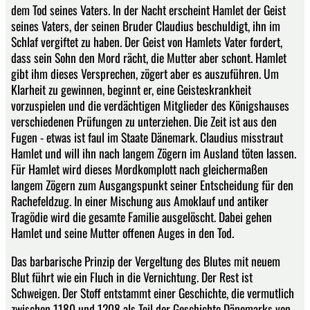
dem Tod seines Vaters. In der Nacht erscheint Hamlet der Geist
seines Vaters, der seinen Bruder Claudius beschuldigt, ihn im
Schlaf vergiftet zu haben. Der Geist von Hamlets Vater fordert,
dass sein Sohn den Mord rächt, die Mutter aber schont. Hamlet
gibt ihm dieses Versprechen, zögert aber es auszuführen. Um
Klarheit zu gewinnen, beginnt er, eine Geisteskrankheit
vorzuspielen und die verdächtigen Mitglieder des Königshauses
verschiedenen Prüfungen zu unterziehen. Die Zeit ist aus den
Fugen - etwas ist faul im Staate Dänemark. Claudius misstraut
Hamlet und will ihn nach langem Zögern im Ausland töten lassen.
Für Hamlet wird dieses Mordkomplott nach gleichermaßen
langem Zögern zum Ausgangspunkt seiner Entscheidung für den
Rachefeldzug. In einer Mischung aus Amoklauf und antiker
Tragödie wird die gesamte Familie ausgelöscht. Dabei gehen
Hamlet und seine Mutter offenen Auges in den Tod.
Das barbarische Prinzip der Vergeltung des Blutes mit neuem
Blut führt wie ein Fluch in die Vernichtung. Der Rest ist
Schweigen. Der Stoff entstammt einer Geschichte, die vermutlich
zwischen 1180 und 1208 als Teil der Geschichte Dänemarks von