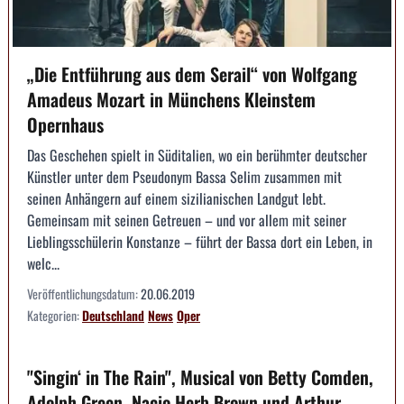
„Die Entführung aus dem Serail“ von Wolfgang
Amadeus Mozart in Münchens Kleinstem
Opernhaus
Das Geschehen spielt in Süditalien, wo ein berühmter deutscher
Künstler unter dem Pseudonym Bassa Selim zusammen mit
seinen Anhängern auf einem sizilianischen Landgut lebt.
Gemeinsam mit seinen Getreuen – und vor allem mit seiner
Lieblingsschülerin Konstanze – führt der Bassa dort ein Leben, in
welc...
Veröffentlichungsdatum:
20.06.2019
Kategorien:
Deutschland
News
Oper
"Singin‘ in The Rain", Musical von Betty Comden,
Adolph Green, Nacio Herb Brown und Arthur