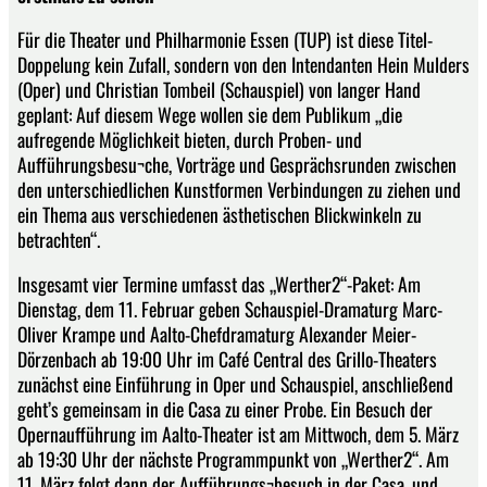
Für die Theater und Philharmonie Essen (TUP) ist diese Titel-
Doppelung kein Zufall, sondern von den Intendanten Hein Mulders
(Oper) und Christian Tombeil (Schauspiel) von langer Hand
geplant: Auf diesem Wege wollen sie dem Publikum „die
aufregende Möglichkeit bieten, durch Proben- und
Aufführungsbesu¬che, Vorträge und Gesprächsrunden zwischen
den unterschiedlichen Kunstformen Verbindungen zu ziehen und
ein Thema aus verschiedenen ästhetischen Blickwinkeln zu
betrachten“.
Insgesamt vier Termine umfasst das „Werther2“-Paket: Am
Dienstag, dem 11. Februar geben Schauspiel-Dramaturg Marc-
Oliver Krampe und Aalto-Chefdramaturg Alexander Meier-
Dörzenbach ab 19:00 Uhr im Café Central des Grillo-Theaters
zunächst eine Einführung in Oper und Schauspiel, anschließend
geht’s gemeinsam in die Casa zu einer Probe. Ein Besuch der
Opernaufführung im Aalto-Theater ist am Mittwoch, dem 5. März
ab 19:30 Uhr der nächste Programmpunkt von „Werther2“. Am
11. März folgt dann der Aufführungs¬besuch in der Casa, und