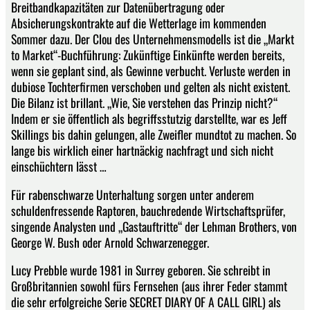
Breitbandkapazitäten zur Datenübertragung oder
Absicherungskontrakte auf die Wetterlage im kommenden
Sommer dazu. Der Clou des Unternehmensmodells ist die „Markt
to Market“-Buchführung: Zukünftige Einkünfte werden bereits,
wenn sie geplant sind, als Gewinne verbucht. Verluste werden in
dubiose Tochterfirmen verschoben und gelten als nicht existent.
Die Bilanz ist brillant. „Wie, Sie verstehen das Prinzip nicht?“
Indem er sie öffentlich als begriffsstutzig darstellte, war es Jeff
Skillings bis dahin gelungen, alle Zweifler mundtot zu machen. So
lange bis wirklich einer hartnäckig nachfragt und sich nicht
einschüchtern lässt …
Für rabenschwarze Unterhaltung sorgen unter anderem
schuldenfressende Raptoren, bauchredende Wirtschaftsprüfer,
singende Analysten und „Gastauftritte“ der Lehman Brothers, von
George W. Bush oder Arnold Schwarzenegger.
Lucy Prebble wurde 1981 in Surrey geboren. Sie schreibt in
Großbritannien sowohl fürs Fernsehen (aus ihrer Feder stammt
die sehr erfolgreiche Serie SECRET DIARY OF A CALL GIRL) als