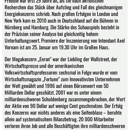
Prebble war erst 29 Jahre alt, als sie nach akribischen
Recherchen das Stück über Aufstieg und Fall des gleichnamigen
Energiekonzerns schrieb. Nach großen Erfolgen in London und
New York kam es 2010 auch in Deutschland auf die Bühnen in
Nürnberg und Hamburg. Die Stärke des Schauspiels besteht in
der Präzision seiner Analyse bei gleichzeitig hohem
Unterhaltungswert. Premiere der Inszenierung von Intendant Axel
Vornam ist am 25. Januar um 19.30 Uhr im Großen Haus.
Der Megakonzern „Enron“ war der Liebling der Wallstreet, der
Wirtschaftspresse und der amerikanischen
Volkswirtschaftsprofessoren: sechsmal in Folge wurde er vom
Wirtschaftsmagazin „Fortune“ zum Innovativsten Unternehmen
der Welt gewählt und 1996 auf einen Börsenwert von 50
Milliarden Dollar geschätzt. 2001 war es unter einem
milliardenschweren Schuldenberg zusammengebrochen, der Wert
der Aktie von 90 Dollar auf wenige Cent geschmolzen. Der Erfolg
des Konzerns war nichts anderes als eine Seifenblase – beruhte
allein auf systematischem Bilanzbetrug. 20 000 Mitarbeiter
verloren ihren Job und alle Beschäftigten ihre milliardenschweren