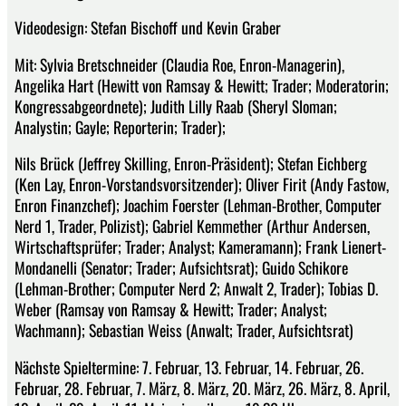
Videodesign: Stefan Bischoff und Kevin Graber
Mit: Sylvia Bretschneider (Claudia Roe, Enron-Managerin),
Angelika Hart (Hewitt von Ramsay & Hewitt; Trader; Moderatorin;
Kongressabgeordnete); Judith Lilly Raab (Sheryl Sloman;
Analystin; Gayle; Reporterin; Trader);
Nils Brück (Jeffrey Skilling, Enron-Präsident); Stefan Eichberg
(Ken Lay, Enron-Vorstandsvorsitzender); Oliver Firit (Andy Fastow,
Enron Finanzchef); Joachim Foerster (Lehman-Brother, Computer
Nerd 1, Trader, Polizist); Gabriel Kemmether (Arthur Andersen,
Wirtschaftsprüfer; Trader; Analyst; Kameramann); Frank Lienert-
Mondanelli (Senator; Trader; Aufsichtsrat); Guido Schikore
(Lehman-Brother; Computer Nerd 2; Anwalt 2, Trader); Tobias D.
Weber (Ramsay von Ramsay & Hewitt; Trader; Analyst;
Wachmann); Sebastian Weiss (Anwalt; Trader, Aufsichtsrat)
Nächste Spieltermine: 7. Februar, 13. Februar, 14. Februar, 26.
Februar, 28. Februar, 7. März, 8. März, 20. März, 26. März, 8. April,