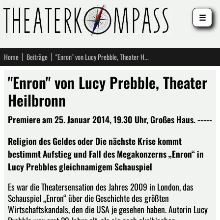
☰
Home
Beiträge
"Enron" von Lucy Prebble, Theater Heilbronn
"Enron" von Lucy Prebble, Theater
Heilbronn
Premiere am 25. Januar 2014, 19.30 Uhr, Großes Haus. -----
Religion des Geldes oder Die nächste Krise kommt
bestimmt Aufstieg und Fall des Megakonzerns „Enron“ in
Lucy Prebbles gleichnamigem Schauspiel
Es war die Theatersensation des Jahres 2009 in London, das
Schauspiel „Enron“ über die Geschichte des größten
Wirtschaftskandals, den die USA je gesehen haben. Autorin Lucy