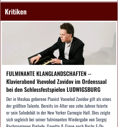
Kritiken
FULMINANTE KLANGLANDSCHAFTEN --
Klavierabend Vsevolod Zavidov im Ordenssaal
bei den Schlossfestspielen LUDWIGSBURG
Der in Moskau geborene Pianist Vsevolod Zavidov gilt als eines
der größten Talente. Bereits im Alter von zehn Jahren feierte
er sein Solodebüt in der New Yorker Carnegie Hall. Dies zeigte
sich sogleich bei seiner fulminanten Wiedergabe von Sergej
Rachmaninows Prelude, Gavotte & Gigue nach Bachs E-Du...