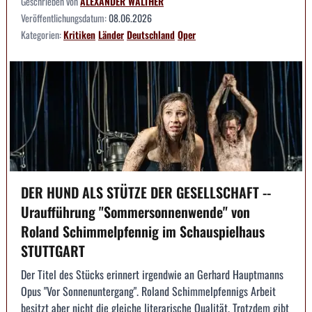
Geschrieben von
ALEXANDER WALTHER
Veröffentlichungsdatum:
08.06.2026
Kategorien:
Kritiken
Länder
Deutschland
Oper
DER HUND ALS STÜTZE DER GESELLSCHAFT --
Uraufführung "Sommersonnenwende" von
Roland Schimmelpfennig im Schauspielhaus
STUTTGART
Der Titel des Stücks erinnert irgendwie an Gerhard Hauptmanns
Opus "Vor Sonnenuntergang". Roland Schimmelpfennigs Arbeit
besitzt aber nicht die gleiche literarische Qualität. Trotzdem gibt