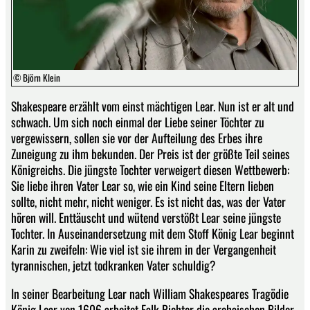
© Björn Klein
Shakespeare erzählt vom einst mächtigen Lear. Nun ist er alt und
schwach. Um sich noch einmal der Liebe seiner Töchter zu
vergewissern, sollen sie vor der Aufteilung des Erbes ihre
Zuneigung zu ihm bekunden. Der Preis ist der größte Teil seines
Königreichs. Die jüngste Tochter verweigert diesen Wettbewerb:
Sie liebe ihren Vater Lear so, wie ein Kind seine Eltern lieben
sollte, nicht mehr, nicht weniger. Es ist nicht das, was der ­Vater
hören will. Enttäuscht und wütend verstößt Lear seine jüngste
Tochter. In Auseinandersetzung mit dem Stoff König Lear beginnt
Karin zu zweifeln: Wie viel ist sie ihrem in der Vergangenheit
tyrannischen, jetzt todkranken Vater schuldig?
In seiner Bearbeitung Lear nach William Shakespeares Tragödie
König Lear von 1606 arbeitet Falk Richter die archaischen Bilder