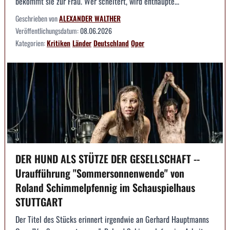
bekommt sie zur Frau. Wer scheitert, wird enthaupte...
Geschrieben von
ALEXANDER WALTHER
Veröffentlichungsdatum:
08.06.2026
Kategorien:
Kritiken
Länder
Deutschland
Oper
DER HUND ALS STÜTZE DER GESELLSCHAFT --
Uraufführung "Sommersonnenwende" von
Roland Schimmelpfennig im Schauspielhaus
STUTTGART
Der Titel des Stücks erinnert irgendwie an Gerhard Hauptmanns