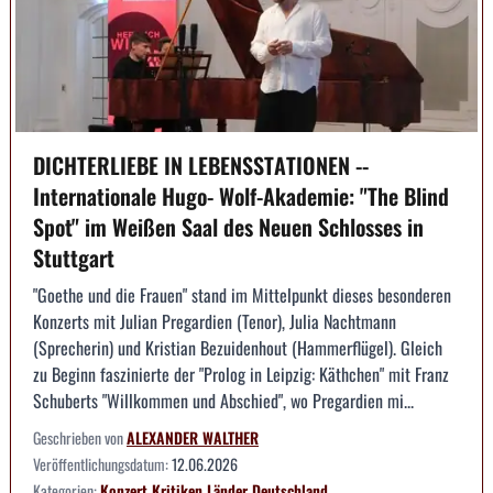
DICHTERLIEBE IN LEBENSSTATIONEN --
Internationale Hugo- Wolf-Akademie: "The Blind
Spot" im Weißen Saal des Neuen Schlosses in
Stuttgart
"Goethe und die Frauen" stand im Mittelpunkt dieses besonderen
Konzerts mit Julian Pregardien (Tenor), Julia Nachtmann
(Sprecherin) und Kristian Bezuidenhout (Hammerflügel). Gleich
zu Beginn faszinierte der "Prolog in Leipzig: Käthchen" mit Franz
Schuberts "Willkommen und Abschied", wo Pregardien mi...
Geschrieben von
ALEXANDER WALTHER
Veröffentlichungsdatum:
12.06.2026
Kategorien:
Konzert
Kritiken
Länder
Deutschland