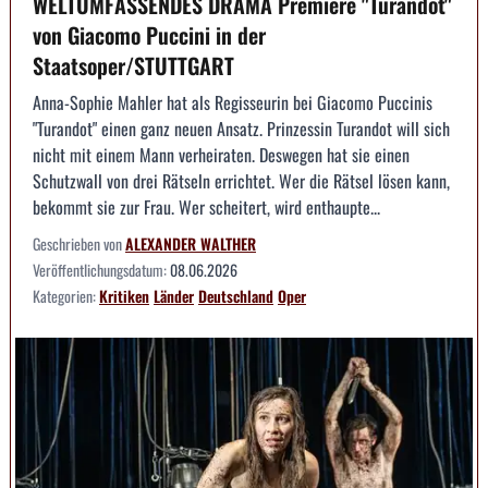
WELTUMFASSENDES DRAMA Premiere "Turandot"
von Giacomo Puccini in der
Staatsoper/STUTTGART
Anna-Sophie Mahler hat als Regisseurin bei Giacomo Puccinis
"Turandot" einen ganz neuen Ansatz. Prinzessin Turandot will sich
nicht mit einem Mann verheiraten. Deswegen hat sie einen
Schutzwall von drei Rätseln errichtet. Wer die Rätsel lösen kann,
bekommt sie zur Frau. Wer scheitert, wird enthaupte...
Geschrieben von
ALEXANDER WALTHER
Veröffentlichungsdatum:
08.06.2026
Kategorien:
Kritiken
Länder
Deutschland
Oper