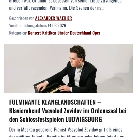
erleben war. Orlando ist besessen von seiner Liebe zu Angelica
und verfällt rasendem Wahnsinn. Die Szenen der nä...
Geschrieben von
ALEXANDER WALTHER
Veröffentlichungsdatum:
14.06.2026
Kategorien:
Konzert
Kritiken
Länder
Deutschland
Oper
FULMINANTE KLANGLANDSCHAFTEN --
Klavierabend Vsevolod Zavidov im Ordenssaal bei
den Schlossfestspielen LUDWIGSBURG
Der in Moskau geborene Pianist Vsevolod Zavidov gilt als eines
der größten Talente. Bereits im Alter von zehn Jahren feierte er