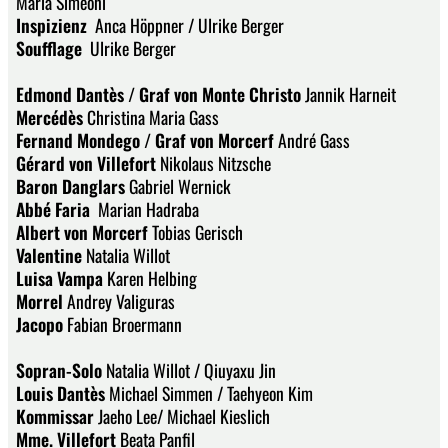
Maria Simeoni
Inspizienz
Anca Höppner / Ulrike Berger
Soufflage
Ulrike Berger
Edmond Dantès / Graf von Monte Christo
Jannik Harneit
Mercédès
Christina Maria Gass
Fernand Mondego / Graf von Morcerf
André Gass
Gérard von Villefort
Nikolaus Nitzsche
Baron Danglars
Gabriel Wernick
Abbé Faria
Marian Hadraba
Albert von Morcerf
Tobias Gerisch
Valentine
Natalia Willot
Luisa Vampa
Karen Helbing
Morrel
Andrey Valiguras
Jacopo
Fabian Broermann
Sopran-Solo
Natalia Willot / Qiuyaxu Jin
Louis Dantès
Michael Simmen / Taehyeon Kim
Kommissar
Jaeho Lee
/ Michael Kieslich
Mme. Villefort
Beata Panfil