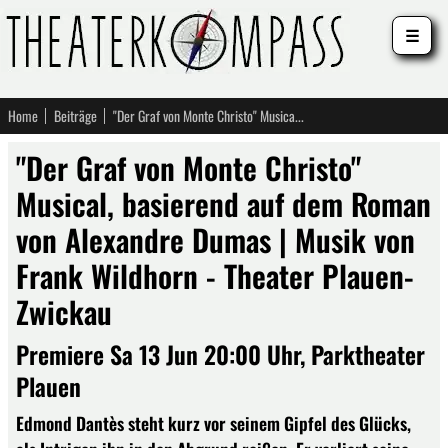
☰
Home
Beiträge
"Der Graf von Monte Christo" Musical, basierend auf dem Roman von Alexandre Dumas | Musik von Frank Wildhorn - Theater Plauen-Zwickau
"Der Graf von Monte Christo"
Musical, basierend auf dem Roman
von Alexandre Dumas | Musik von
Frank Wildhorn - Theater Plauen-
Zwickau
Premiere Sa 13 Jun 20:00 Uhr, Parktheater
Plauen
Edmond Dantès steht kurz vor seinem Gipfel des Glücks,