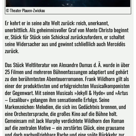
© Theater Plauen-Zwickau
Er kehrt er in seine alte Welt zurück: reich, unerkannt,
unerbittlich. Als geheimnisvoller Graf von Monte Christo beginnt
er, Stück für Stück sein Schicksal zurückzufordern, er schaltet
seine Widersacher aus und gewinnt schließlich auch Mercédès
zurück.
Das Stück Weltliteratur von Alexandre Dumas d. Ä. wurde in über
25 Filmen und mehreren Bühnenfassungen adaptiert und gehört
zu den berühmtesten Abenteuerromanen. Frank Wildhorn gilt als
einer der produktivsten und erfolgreichsten Musicalkomponisten
der Gegenwart. Mit seinen Musicals »Jekyll & Hyde« und »Artus
– Excalibur« gelangen ihm sensationelle Erfolge. Seine
Markenzeichen: Melodien, die sich ins Gedächtnis brennen, und
eine Orchestersprache, die großes Kino auf die Bühne holt.
Gemeinsam mit Jack Murphy verdichtete Wildhorn den Roman
auf die zentralen Motive – ein zerstörtes Glück, eine grausame
und doch nachvollziehbare Rache und eine späte Rückkehr zur