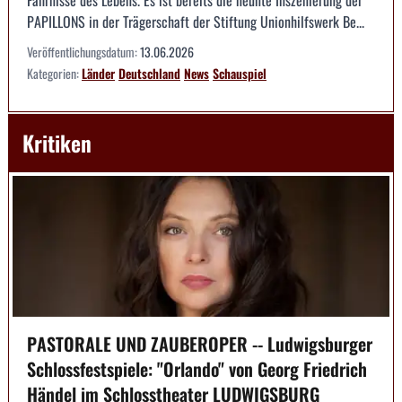
PAPILLONS in der Trägerschaft der Stiftung Unionhilfswerk Be...
Veröffentlichungsdatum:
13.06.2026
Kategorien:
Länder
Deutschland
News
Schauspiel
Kritiken
PASTORALE UND ZAUBEROPER -- Ludwigsburger
Schlossfestspiele: "Orlando" von Georg Friedrich
Händel im Schlosstheater LUDWIGSBURG