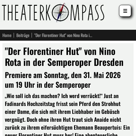
☰
Home
Beiträge
"Der Florentiner Hut" von Nino Rota in der Semperoper Dresden
"Der Florentiner Hut" von Nino
Rota in der Semperoper Dresden
Premiere am Sonntag, den 31. Mai 2026
um 19 Uhr in der Semperoper
„Wie soll ich das machen? Ich werd verrückt!“ Just an
Fadinards Hochzeitstag frisst sein Pferd den Strohhut
einer Dame, die sich mit ihrem Liebhaber im Gebüsch
vergnügt. Doch ohne ihren Hut traut sich Anaide nicht
zurück zu ihrem eifersüchtigen Ehemann Beaupertuis: Ein
neuer Florentiner Hut muss her! Eine abenteuerliche