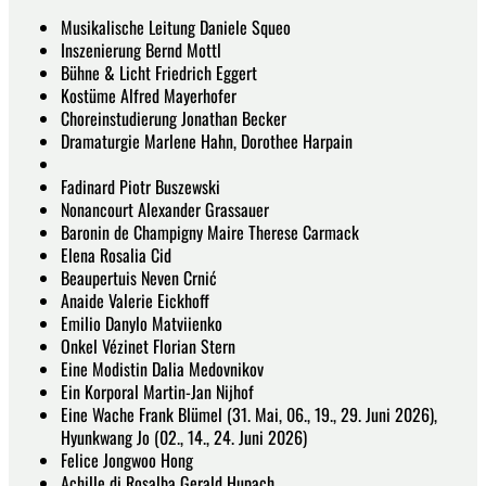
Musikalische Leitung Daniele Squeo
Inszenierung Bernd Mottl
Bühne & Licht Friedrich Eggert
Kostüme Alfred Mayerhofer
Choreinstudierung Jonathan Becker
Dramaturgie Marlene Hahn, Dorothee Harpain
Fadinard Piotr Buszewski
Nonancourt Alexander Grassauer
Baronin de Champigny Maire Therese Carmack
Elena Rosalia Cid
Beaupertuis Neven Crnić
Anaide Valerie Eickhoff
Emilio Danylo Matviienko
Onkel Vézinet Florian Stern
Eine Modistin Dalia Medovnikov
Ein Korporal Martin-Jan Nijhof
Eine Wache Frank Blümel (31. Mai, 06., 19., 29. Juni 2026),
Hyunkwang Jo (02., 14., 24. Juni 2026)
Felice Jongwoo Hong
Achille di Rosalba Gerald Hupach