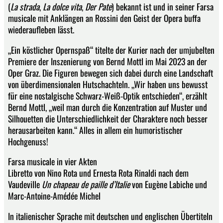
(
La strada
,
La dolce vita
,
Der Pate
) bekannt ist und in seiner Farsa
musicale mit Anklängen an Rossini den Geist der Opera buffa
wiederaufleben lässt.
„Ein köstlicher Opernspaß“ titelte der Kurier nach der umjubelten
Premiere der Inszenierung von Bernd Mottl im Mai 2023 an der
Oper Graz. Die Figuren bewegen sich dabei durch eine Landschaft
von überdimensionalen Hutschachteln. „Wir haben uns bewusst
für eine nostalgische Schwarz-Weiß-Optik entschieden“, erzählt
Bernd Mottl, „weil man durch die Konzentration auf Muster und
Silhouetten die Unterschiedlichkeit der Charaktere noch besser
herausarbeiten kann.“ Alles in allem ein humoristischer
Hochgenuss!
Farsa musicale in vier Akten
Libretto von Nino Rota und Ernesta Rota Rinaldi nach dem
Vaudeville
Un chapeau de paille d’Italie
von Eugène Labiche und
Marc-Antoine-Amédée Michel
In italienischer Sprache mit deutschen und englischen Übertiteln