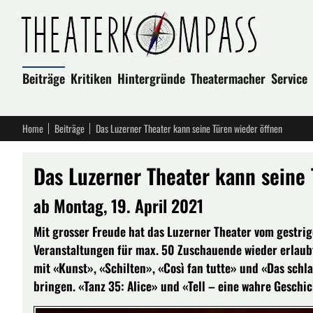
Beiträge
Kritiken
Hintergründe
Theatermacher
Service
Home
Beiträge
Das Luzerner Theater kann seine Türen wieder öffnen
Das Luzerner Theater kann seine 
ab Montag, 19. April 2021
Mit grosser Freude hat das Luzerner Theater vom gestr
Veranstaltungen für max. 50 Zuschauende wieder erlaubt 
mit «Kunst», «Schilten», «Così fan tutte» und «Das schl
bringen. «Tanz 35: Alice» und «Tell – eine wahre Geschi