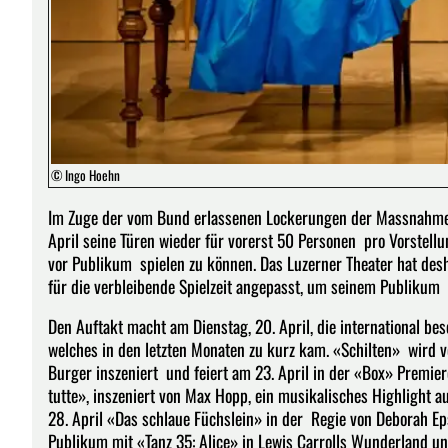
© Ingo Hoehn
Im Zuge der vom Bund erlassenen Lockerungen der Massnahmen
April seine Türen wieder für vorerst 50 Personen pro Vorstellun
vor Publikum spielen zu können. Das Luzerner Theater hat desh
für die verbleibende Spielzeit angepasst, um seinem Publikum
Den Auftakt macht am Dienstag, 20. April, die international 
welches in den letzten Monaten zu kurz kam. «Schilten» wird
Burger inszeniert und feiert am 23. April in der «Box» Premie
tutte», inszeniert von Max Hopp, ein musikalisches Highlight a
28. April «Das schlaue Füchslein» in der Regie von Deborah Ep
Publikum mit «Tanz 35: Alice» in Lewis Carrolls Wunderland u