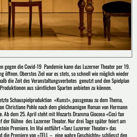
 gegen die Covid-19 Pandemie kann das Luzerner Theater per 19.
g öffnen. Oberstes Ziel war es stets, so schnell wie möglich wieder
alb die Zeit des Veranstaltungsverbotes genutzt und den Spielplan
 Produktionen aus sämtlichen Sparten anbieten zu können.
besetzte Schauspielproduktion «Kunst», passgenau zu dem Thema,
 von Christiane Pohle nach dem gleichnamigen Roman von Hermann
re. Ab dem 25. April steht mit Mozarts Dramma Giocoso «Così fan
uf der Bühne des Luzerner Theater. Nur drei Tage später feiert am
stein Premiere. Im Mai entführt «Tanz Luzerner Theater» das
nd die Premiere von «TELL – eine wahre Geschichte» schliesst den