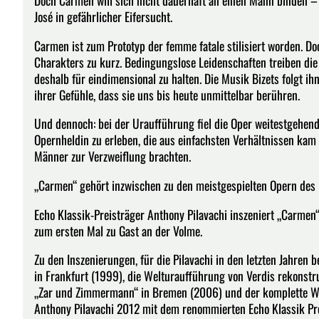
Doch Carmen will sich nicht dauerhaft an einen Mann binden – 
José in gefährlicher Eifersucht.
Carmen ist zum Prototyp der femme fatale stilisiert worden. Do
Charakters zu kurz. Bedingungslose Leidenschaften treiben die 
deshalb für eindimensional zu halten. Die Musik Bizets folgt i
ihrer Gefühle, dass sie uns bis heute unmittelbar berühren.
Und dennoch: bei der Uraufführung fiel die Oper weitestgehend
Opernheldin zu erleben, die aus einfachsten Verhältnissen kam
Männer zur Verzweiflung brachten.
„Carmen“ gehört inzwischen zu den meistgespielten Opern des 
Echo Klassik-Preisträger Anthony Pilavachi inszeniert „Carmen“
zum ersten Mal zu Gast an der Volme.
Zu den Inszenierungen, für die Pilavachi in den letzten Jahre
in Frankfurt (1999), die Welturaufführung von Verdis rekonstr
„Zar und Zimmermann“ in Bremen (2006) und der komplette Wa
Anthony Pilavachi 2012 mit dem renommierten Echo Klassik Pr