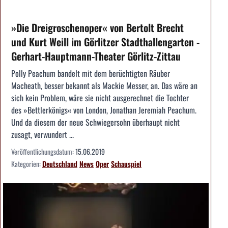
»Die Dreigroschenoper« von Bertolt Brecht
und Kurt Weill im Görlitzer Stadthallengarten -
Gerhart-Hauptmann-Theater Görlitz-Zittau
Polly Peachum bandelt mit dem berüchtigten Räuber
Macheath, besser bekannt als Mackie Messer, an. Das wäre an
sich kein Problem, wäre sie nicht ausgerechnet die Tochter
des »Bettlerkönigs« von London, Jonathan Jeremiah Peachum.
Und da diesem der neue Schwiegersohn überhaupt nicht
zusagt, verwundert ...
Veröffentlichungsdatum:
15.06.2019
Kategorien:
Deutschland
News
Oper
Schauspiel