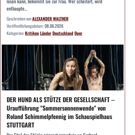
lösen kann, bekommt sie zur Frau. Wer scheitert, wird
enthaupte...
Geschrieben von
ALEXANDER WALTHER
Veröffentlichungsdatum:
08.06.2026
Kategorien:
Kritiken
Länder
Deutschland
Oper
DER HUND ALS STÜTZE DER GESELLSCHAFT --
Uraufführung "Sommersonnenwende" von
Roland Schimmelpfennig im Schauspielhaus
STUTTGART
Der Titel des Stücks erinnert irgendwie an Gerhard