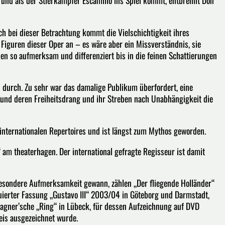
und als der Stierkämpfer Escamillo ins Spiel kommt, entbrennt Don
ch bei dieser Betrachtung kommt die Vielschichtigkeit ihres
Figuren dieser Oper an – es wäre aber ein Missverständnis, sie
hnen so aufmerksam und differenziert bis in die feinen Schattierungen
 durch. Zu sehr war das damalige Publikum überfordert, eine
 und deren Freiheitsdrang und ihr Streben nach Unabhängigkeit die
internationalen Repertoires und ist längst zum Mythos geworden.
 am theaterhagen. Der international gefragte Regisseur ist damit
n besondere Aufmerksamkeit gewann, zählen „Der fliegende Holländer“
uierter Fassung „Gustavo III“ 2003/04 in Göteborg und Darmstadt,
gner’sche „Ring“ in Lübeck, für dessen Aufzeichnung auf DVD
eis ausgezeichnet wurde.