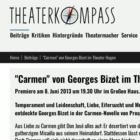
Beiträge
Kritiken
Hintergründe
Theatermacher
Service
Home
Beiträge
"Carmen" von Georges Bizet im Theater Hagen
"Carmen" von Georges Bizet im T
Premiere am 8. Juni 2013 um 19.30 Uhr im Großen Haus. 
Temperament und Leidenschaft, Liebe, Eifersucht und Mo
entdeckte Georges Bizet in der Carmen-Novelle von Pro
Aus Liebe zu Carmen gibt Don José alles auf: Er desertiert von
gutherzigen Micaëla aus seinem Heimatdorf. Stattdessen lässt er