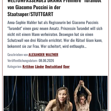
WELTUMFASSENDES DRAMA Premiere "Turandot"
von Giacomo Puccini in der
Staatsoper/STUTTGART
Anna-Sophie Mahler hat als Regisseurin bei Giacomo Puccinis
"Turandot" einen ganz neuen Ansatz. Prinzessin Turandot will sich
nicht mit einem Mann verheiraten. Deswegen hat sie einen
Schutzwall von drei Rätseln errichtet. Wer die Rätsel lösen kann,
bekommt sie zur Frau. Wer scheitert, wird enthaupte...
Geschrieben von
ALEXANDER WALTHER
Veröffentlichungsdatum:
08.06.2026
Kategorien:
Kritiken
Länder
Deutschland
Oper