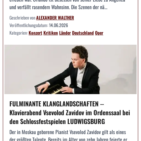
und verfällt rasendem Wahnsinn. Die Szenen der nä...
Geschrieben von
ALEXANDER WALTHER
Veröffentlichungsdatum:
14.06.2026
Kategorien:
Konzert
Kritiken
Länder
Deutschland
Oper
FULMINANTE KLANGLANDSCHAFTEN --
Klavierabend Vsevolod Zavidov im Ordenssaal bei
den Schlossfestspielen LUDWIGSBURG
Der in Moskau geborene Pianist Vsevolod Zavidov gilt als eines
der größten Talente. Bereits im Alter von zehn Jahren feierte er