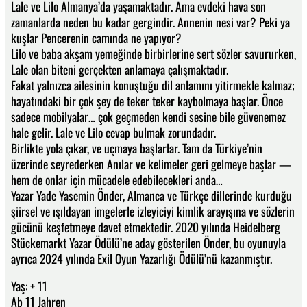
Lale ve Lilo Almanya’da yaşamaktadır. Ama evdeki hava son
zamanlarda neden bu kadar gergindir. Annenin nesi var? Peki ya
kuşlar Pencerenin camında ne yapıyor?
Lilo ve baba akşam yemeğinde birbirlerine sert sözler savururken,
Lale olan biteni gerçekten anlamaya çalışmaktadır.
Fakat yalnızca ailesinin konuştuğu dil anlamını yitirmekle kalmaz;
hayatındaki bir çok şey de teker teker kaybolmaya başlar. Önce
sadece mobilyalar… çok geçmeden kendi sesine bile güvenemez
hale gelir. Lale ve Lilo cevap bulmak zorundadır.
Birlikte yola çıkar, ve uçmaya başlarlar. Tam da Türkiye’nin
üzerinde seyrederken Anılar ve kelimeler geri gelmeye başlar —
hem de onlar için mücadele edebilecekleri anda…
Yazar Yade Yasemin Önder, Almanca ve Türkçe dillerinde kurduğu
şiirsel ve ışıldayan imgelerle izleyiciyi kimlik arayışına ve sözlerin
gücünü keşfetmeye davet etmektedir. 2020 yılında Heidelberg
Stückemarkt Yazar Ödülü’ne aday gösterilen Önder, bu oyunuyla
ayrıca 2024 yılında Exil Oyun Yazarlığı Ödülü’nü kazanmıştır.
Yaş: + 11
Ab 11 Jahren