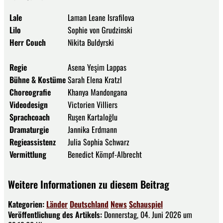
Lale
Laman Leane Israfilova
Lilo
Sophie von Grudzinski
Herr Couch
Nikita Buldyrski
Regie
Asena Yeşim Lappas
Bühne & Kostüme
Sarah Elena Kratzl
Choreografie
Khanya Mandongana
Videodesign
Victorien Villiers
Sprachcoach
Ruşen Kartaloğlu
Dramaturgie
Jannika Erdmann
Regieassistenz
Julia Sophia Schwarz
Vermittlung
Benedict Kömpf-Albrecht
Weitere Informationen zu diesem Beitrag
Kategorien:
Länder
Deutschland
News
Schauspiel
Veröffentlichung des Artikels:
Donnerstag, 04. Juni 2026 um