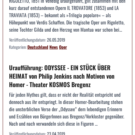
RIGOLETTO, 1851 in Venedig uraufgeführt, gilt zusammen mit den
kurz darauf entstandenen Opern IL TROVATORE (1853) und LA
TRAVIATA (1853) – bekannt als »Trilogia popolare« – als
Höhepunkt von Verdis Schaffen. Die tragische Oper um Rigoletto,
seine Tochter Gilda und den Herzog von Mantua war schon bei...
Veröffentlichungsdatum:
26.05.2019
Kategorien:
Deutschland
News
Oper
Uraufführung: ODYSSEE - EIN STÜCK ÜBER
HEIMAT von Philip Jenkins nach Motiven von
Homer - Theater KOSMOS Bregenz
Für jeden Mythos gilt, dass er nicht der Realität entspricht und
dennoch aus ihr entspringt. In dieser Homer-Bearbeitung stehen
die unsterblichen Verse der „Odyssee“ dem lebendigen Erinnern
und Erzählen von BürgerInnen aus Bregenz/Vorkloster gegenüber.
Nach und nach verwandeln sich diese in Figuren ...
Veröffentlichungsdatum:
23.04.2019