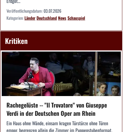
Erdgöt...
Veröffentlichungsdatum:
03.07.2026
Kategorien:
Länder
Deutschland
News
Schauspiel
Kritiken
Rachegelüste -- "Il Trovatore" von Giuseppe
Verdi in der Deutschen Oper am Rhein
Ein Haus ohne Wände, einsam kragen Türstürze ohne Türen
empor, begrenzen allein die Zimmer im Puppenstubenformat.