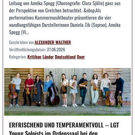
Leitung von Annika Spegg (Choreografie: Clara Sjölin) ganz aus
der Perspektive von Gretchen betrachtet. &nbsp;Als
performatives Kammermusiktheater präsentieren die vier
wandlungsfähigen Darstellerinnen Daniela Zib (Sopran), Annika
Spegg (Vi...
Geschrieben von
ALEXANDER WALTHER
Veröffentlichungsdatum:
27.06.2026
Kategorien:
Kritiken
Länder
Deutschland
Oper
ERFRISCHEND UND TEMPERAMENTVOLL -- LGT
Young Soloists im Ordenssaal bei den