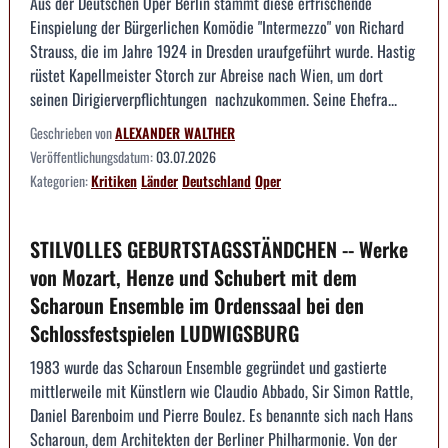
Aus der Deutschen Oper Berlin stammt diese erfrischende
Einspielung der Bürgerlichen Komödie "Intermezzo" von Richard
Strauss, die im Jahre 1924 in Dresden uraufgeführt wurde. Hastig
rüstet Kapellmeister Storch zur Abreise nach Wien, um dort
seinen Dirigierverpflichtungen nachzukommen. Seine Ehefra...
Geschrieben von
ALEXANDER WALTHER
Veröffentlichungsdatum:
03.07.2026
Kategorien:
Kritiken
Länder
Deutschland
Oper
STILVOLLES GEBURTSTAGSSTÄNDCHEN -- Werke
von Mozart, Henze und Schubert mit dem
Scharoun Ensemble im Ordenssaal bei den
Schlossfestspielen LUDWIGSBURG
1983 wurde das Scharoun Ensemble gegründet und gastierte
mittlerweile mit Künstlern wie Claudio Abbado, Sir Simon Rattle,
Daniel Barenboim und Pierre Boulez. Es benannte sich nach Hans
Scharoun, dem Architekten der Berliner Philharmonie. Von der