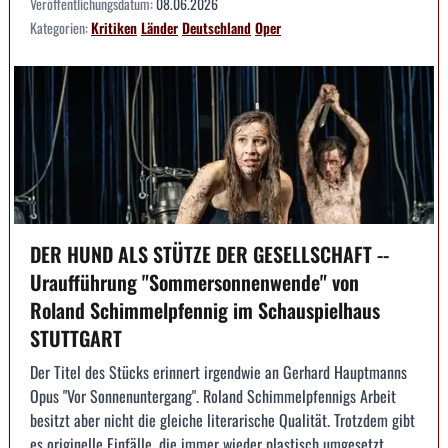
Veröffentlichungsdatum:
08.06.2026
Kategorien:
Kritiken
Länder
Deutschland
Oper
DER HUND ALS STÜTZE DER GESELLSCHAFT --
Uraufführung "Sommersonnenwende" von
Roland Schimmelpfennig im Schauspielhaus
STUTTGART
Der Titel des Stücks erinnert irgendwie an Gerhard Hauptmanns
Opus "Vor Sonnenuntergang". Roland Schimmelpfennigs Arbeit
besitzt aber nicht die gleiche literarische Qualität. Trotzdem gibt
es originelle Einfälle, die immer wieder plastisch umgesetzt