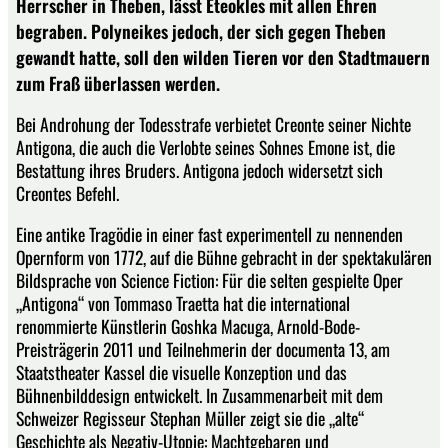
Herrscher in Theben, lässt Eteokles mit allen Ehren
begraben. Polyneikes jedoch, der sich gegen Theben
gewandt hatte, soll den wilden Tieren vor den Stadtmauern
zum Fraß überlassen werden.
Bei Androhung der Todesstrafe verbietet Creonte seiner Nichte
Antigona, die auch die Verlobte seines Sohnes Emone ist, die
Bestattung ihres Bruders. Antigona jedoch widersetzt sich
Creontes Befehl.
Eine antike Tragödie in einer fast experimentell zu nennenden
Opernform von 1772, auf die Bühne gebracht in der spektakulären
Bildsprache von Science Fiction: Für die selten gespielte Oper
„Antigona“ von Tommaso Traetta hat die international
renommierte Künstlerin Goshka Macuga, Arnold-Bode-
Preisträgerin 2011 und Teilnehmerin der documenta 13, am
Staatstheater Kassel die visuelle Konzeption und das
Bühnenbilddesign entwickelt. In Zusammenarbeit mit dem
Schweizer Regisseur Stephan Müller zeigt sie die „alte“
Geschichte als Negativ-Utopie: Machtgebaren und