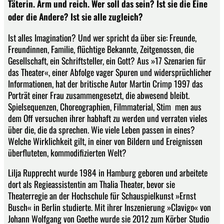
Täterin. Arm und reich. Wer soll das sein? Ist sie die Eine
oder die Andere? Ist sie alle zugleich?
Ist alles Imagination? Und wer spricht da über sie: Freunde,
Freundinnen, Familie, flüchtige Bekannte, Zeitgenossen, die
Gesellschaft, ein Schriftsteller, ein Gott? Aus »17 Szenarien für
das Theater«, einer Abfolge vager Spuren und widersprüchlicher
Informationen, hat der britische Autor Martin Crimp 1997 das
Porträt einer Frau zusammengesetzt, die abwesend bleibt.
Spielsequenzen, Choreographien, Filmmaterial, Stim ­ men aus
dem Off versuchen ihrer habhaft zu werden und verraten vieles
über die, die da sprechen. Wie viele Leben passen in eines?
Welche Wirklichkeit gilt, in einer von Bildern und Ereignissen
überfluteten, kommodifizierten Welt?
Lilja Rupprecht wurde 1984 in Hamburg geboren und arbeitete
dort als Regieassistentin am Thalia Theater, bevor sie
Theaterregie an der Hochschule für Schauspielkunst »Ernst
Busch« in Berlin studierte. Mit ihrer Inszenierung »Clavigo« von
Johann Wolfgang von Goethe wurde sie 2012 zum Körber Studio