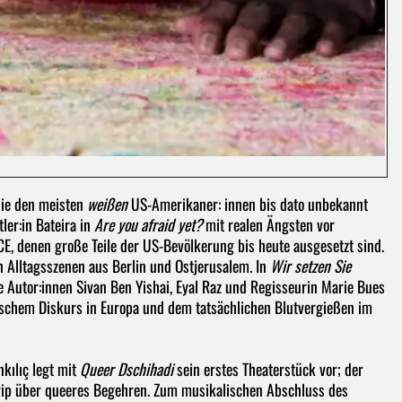
die den meisten
weißen
US-Amerikaner: innen bis dato unbekannt
ler:in Bateira in
Are you afraid yet?
mit realen Ängsten vor
E, denen große Teile der US-Bevölkerung bis heute ausgesetzt sind.
en Alltagsszenen aus Berlin und Ostjerusalem. In
Wir setzen Sie
e Autor:innen Sivan Ben Yishai, Eyal Raz und Regisseurin Marie Bues
schem Diskurs in Europa und dem tatsächlichen Blutvergießen im
kılıç legt mit
Queer Dschihadi
sein erstes Theaterstück vor; der
rtrip über queeres Begehren. Zum musikalischen Abschluss des