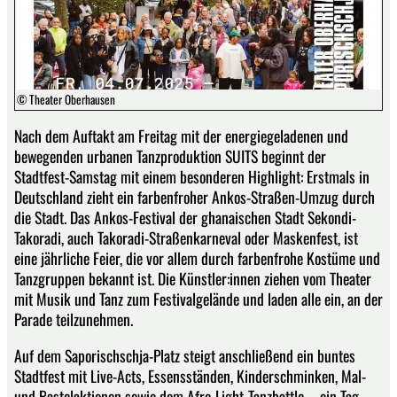
© Theater Oberhausen
Nach dem Auftakt am Freitag mit der energiegeladenen und
bewegenden urbanen Tanzproduktion SUITS beginnt der
Stadtfest-Samstag mit einem besonderen Highlight: Erstmals in
Deutschland zieht ein farbenfroher Ankos-Straßen-Umzug durch
die Stadt. Das Ankos-Festival der ghanaischen Stadt Sekondi-
Takoradi, auch Takoradi-Straßenkarneval oder Maskenfest, ist
eine jährliche Feier, die vor allem durch farbenfrohe Kostüme und
Tanzgruppen bekannt ist. Die Künstler:innen ziehen vom Theater
mit Musik und Tanz zum Festivalgelände und laden alle ein, an der
Parade teilzunehmen.
Auf dem Saporischschja-Platz steigt anschließend ein buntes
Stadtfest mit Live-Acts, Essensständen, Kinderschminken, Mal-
und Bastelaktionen sowie dem Afro-Light-Tanzbattle – ein Tag