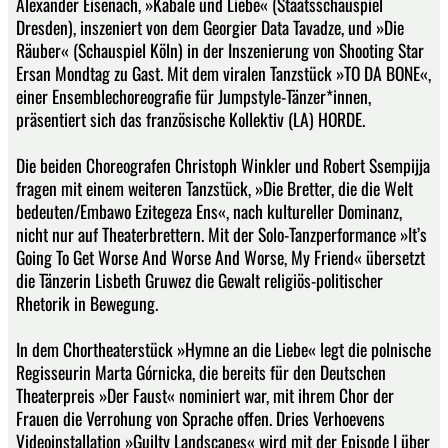
Alexander Eisenach, »Kabale und Liebe« (Staatsschauspiel
Dresden), inszeniert von dem Georgier Data Tavadze, und »Die
Räuber« (Schauspiel Köln) in der Inszenierung von Shooting Star
Ersan Mondtag zu Gast. Mit dem viralen Tanzstück »TO DA BONE«,
einer Ensemblechoreografie für Jumpstyle-Tänzer*innen,
präsentiert sich das französische Kollektiv (LA) HORDE.
Die beiden Choreografen Christoph Winkler und Robert Ssempijja
fragen mit einem weiteren Tanzstück, »Die Bretter, die die Welt
bedeuten/Embawo Ezitegeza Ens«, nach kultureller Dominanz,
nicht nur auf Theaterbrettern. Mit der Solo-Tanzperformance »It’s
Going To Get Worse And Worse And Worse, My Friend« übersetzt
die Tänzerin Lisbeth Gruwez die Gewalt religiös-politischer
Rhetorik in Bewegung.
In dem Chortheaterstück »Hymne an die Liebe« legt die polnische
Regisseurin Marta Górnicka, die bereits für den Deutschen
Theaterpreis »Der Faust« nominiert war, mit ihrem Chor der
Frauen die Verrohung von Sprache offen. Dries Verhoevens
Videoinstallation »Guilty Landscapes« wird mit der Episode I über