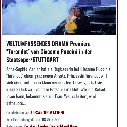
WELTUMFASSENDES DRAMA Premiere
"Turandot" von Giacomo Puccini in der
Staatsoper/STUTTGART
Anna-Sophie Mahler hat als Regisseurin bei Giacomo Puccinis
"Turandot" einen ganz neuen Ansatz. Prinzessin Turandot will
sich nicht mit einem Mann verheiraten. Deswegen hat sie
einen Schutzwall von drei Rätseln errichtet. Wer die Rätsel
lösen kann, bekommt sie zur Frau. Wer scheitert, wird
enthaupte...
Geschrieben von
ALEXANDER WALTHER
Veröffentlichungsdatum:
08.06.2026
Kategorien:
Kritiken
Länder
Deutschland
Oper