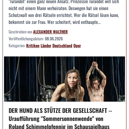
"Turandot" einen ganz neuen Ansatz. Prinzessin Turandot will sich
nicht mit einem Mann verheiraten. Deswegen hat sie einen
Schutzwall von drei Rätseln errichtet. Wer die Rätsel lösen kann,
bekommt sie zur Frau. Wer scheitert, wird enthaupte...
Geschrieben von
ALEXANDER WALTHER
Veröffentlichungsdatum:
08.06.2026
Kategorien:
Kritiken
Länder
Deutschland
Oper
DER HUND ALS STÜTZE DER GESELLSCHAFT --
Uraufführung "Sommersonnenwende" von
Roland Schimmelpfennig im Schauspielhaus