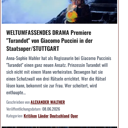
WELTUMFASSENDES DRAMA Premiere
"Turandot" von Giacomo Puccini in der
Staatsoper/STUTTGART
Anna-Sophie Mahler hat als Regisseurin bei Giacomo Puccinis
"Turandot" einen ganz neuen Ansatz. Prinzessin Turandot will
sich nicht mit einem Mann verheiraten. Deswegen hat sie
einen Schutzwall von drei Rätseln errichtet. Wer die Rätsel
lösen kann, bekommt sie zur Frau. Wer scheitert, wird
enthaupte...
Geschrieben von
ALEXANDER WALTHER
Veröffentlichungsdatum:
08.06.2026
Kategorien:
Kritiken
Länder
Deutschland
Oper