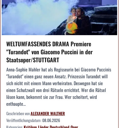
WELTUMFASSENDES DRAMA Premiere
"Turandot" von Giacomo Puccini in der
Staatsoper/STUTTGART
Anna-Sophie Mahler hat als Regisseurin bei Giacomo Puccinis
"Turandot" einen ganz neuen Ansatz. Prinzessin Turandot will
sich nicht mit einem Mann verheiraten. Deswegen hat sie
einen Schutzwall von drei Rätseln errichtet. Wer die Rätsel
lösen kann, bekommt sie zur Frau. Wer scheitert, wird
enthaupte...
Geschrieben von
ALEXANDER WALTHER
Veröffentlichungsdatum:
08.06.2026
Kategorien:
Kritiken
Länder
Deutschland
Oper