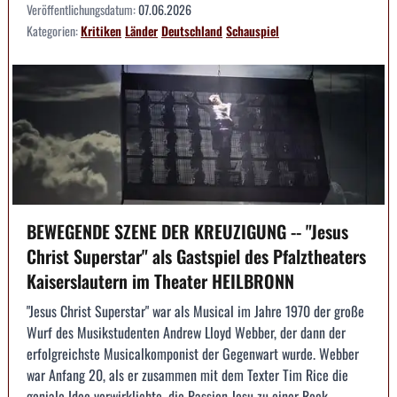
Veröffentlichungsdatum:
07.06.2026
Kategorien:
Kritiken
Länder
Deutschland
Schauspiel
BEWEGENDE SZENE DER KREUZIGUNG -- "Jesus
Christ Superstar" als Gastspiel des Pfalztheaters
Kaiserslautern im Theater HEILBRONN
"Jesus Christ Superstar" war als Musical im Jahre 1970 der große
Wurf des Musikstudenten Andrew Lloyd Webber, der dann der
erfolgreichste Musicalkomponist der Gegenwart wurde. Webber
war Anfang 20, als er zusammen mit dem Texter Tim Rice die
geniale Idee verwirklichte, die Passion Jesu zu einer Rock...