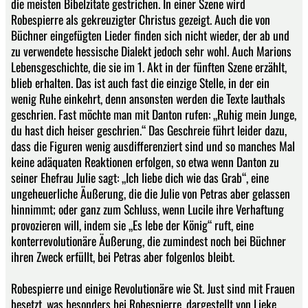
die meisten Bibelzitate gestrichen. In einer Szene wird
Robespierre als gekreuzigter Christus gezeigt. Auch die von
Büchner eingefügten Lieder finden sich nicht wieder, der ab und
zu verwendete hessische Dialekt jedoch sehr wohl. Auch Marions
Lebensgeschichte, die sie im 1. Akt in der fünften Szene erzählt,
blieb erhalten. Das ist auch fast die einzige Stelle, in der ein
wenig Ruhe einkehrt, denn ansonsten werden die Texte lauthals
geschrien. Fast möchte man mit Danton rufen: „Ruhig mein Junge,
du hast dich heiser geschrien.“ Das Geschreie führt leider dazu,
dass die Figuren wenig ausdifferenziert sind und so manches Mal
keine adäquaten Reaktionen erfolgen, so etwa wenn Danton zu
seiner Ehefrau Julie sagt: „Ich liebe dich wie das Grab“, eine
ungeheuerliche Äußerung, die die Julie von Petras aber gelassen
hinnimmt; oder ganz zum Schluss, wenn Lucile ihre Verhaftung
provozieren will, indem sie „Es lebe der König“ ruft, eine
konterrevolutionäre Äußerung, die zumindest noch bei Büchner
ihren Zweck erfüllt, bei Petras aber folgenlos bleibt.
Robespierre und einige Revolutionäre wie St. Just sind mit Frauen
besetzt, was besonders bei Robespierre, dargestellt von Lieke