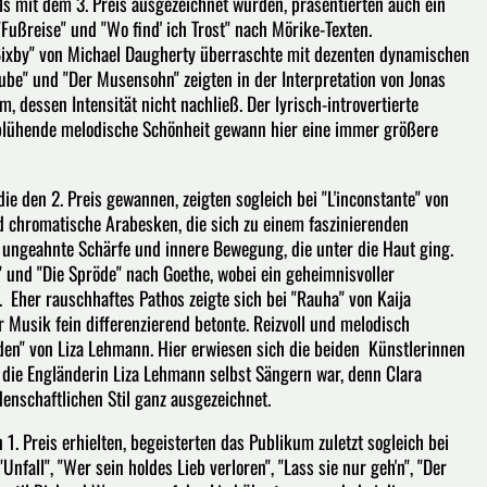
lls mit dem 3. Preis ausgezeichnet wurden, präsentierten auch ein
ßreise" und "Wo find' ich Trost" nach Mörike-Texten.
Bixby" von Michael Daugherty überraschte mit dezenten dynamischen
ube" und "Der Musensohn" zeigten in der Interpretation von Jonas
dessen Intensität nicht nachließ. Der lyrisch-introvertierte
 blühende melodische Schönheit gewann hier eine immer größere
ie den 2. Preis gewannen, zeigten sogleich bei "L'inconstante" von
nd chromatische Arabesken, die sich zu einem faszinierenden
e ungeahnte Schärfe und innere Bewegung, die unter die Haut ging.
 und "Die Spröde" nach Goethe, wobei ein geheimnisvoller
. Eher rauschhaftes Pathos zeigte sich bei "Rauha" von Kaija
r Musik fein differenzierend betonte. Reizvoll und melodisch
arden" von Liza Lehmann. Hier erwiesen sich die beiden Künstlerinnen
 die Engländerin Liza Lehmann selbst Sängern war, denn Clara
enschaftlichen Stil ganz ausgezeichnet.
1. Preis erhielten, begeisterten das Publikum zuletzt sogleich bei
ll", "Wer sein holdes Lieb verloren", "Lass sie nur geh'n", "Der