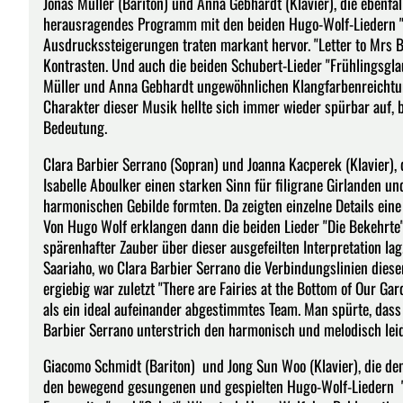
Jonas Müller (Bariton) und Anna Gebhardt (Klavier), die ebenfa
herausragendes Programm mit den beiden Hugo-Wolf-Liedern "Fu
Ausdruckssteigerungen traten markant hervor. "Letter to Mrs 
Kontrasten. Und auch die beiden Schubert-Lieder "Frühlingsgla
Müller und Anna Gebhardt ungewöhnlichen Klangfarbenreichtum, 
Charakter dieser Musik hellte sich immer wieder spürbar auf,
Bedeutung.
Clara Barbier Serrano (Sopran) und Joanna Kacperek (Klavier), d
Isabelle Aboulker einen starken Sinn für filigrane Girlanden u
harmonischen Gebilde formten. Da zeigten einzelne Details ein
Von Hugo Wolf erklangen dann die beiden Lieder "Die Bekehrte"
spärenhafter Zauber über dieser ausgefeilten Interpretation lag
Saariaho, wo Clara Barbier Serrano die Verbindungslinien diese
ergiebig war zuletzt "There are Fairies at the Bottom of Our G
als ein ideal aufeinander abgestimmtes Team. Man spürte, dass
Barbier Serrano unterstrich den harmonisch und melodisch leid
Giacomo Schmidt (Bariton) und Jong Sun Woo (Klavier), die den 
den bewegend gesungenen und gespielten Hugo-Wolf-Liedern "Unfa