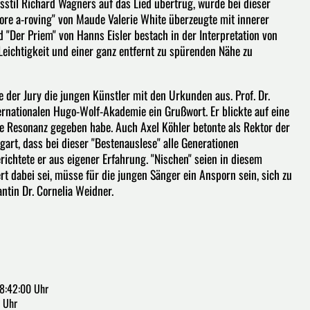
sstil Richard Wagners auf das Lied übertrug, wurde bei dieser
more a-roving" von Maude Valerie White überzeugte mit innerer
 "Der Priem" von Hanns Eisler bestach in der Interpretation von
ichtigkeit und einer ganz entfernt zu spürenden Nähe zu
 der Jury die jungen Künstler mit den Urkunden aus. Prof. Dr.
ernationalen Hugo-Wolf-Akademie ein Grußwort. Er blickte auf eine
ße Resonanz gegeben habe. Auch Axel Köhler betonte als Rektor der
art, dass bei dieser "Bestenauslese" alle Generationen
ichtete er aus eigener Erfahrung. "Nischen" seien in diesem
 dabei sei, müsse für die jungen Sänger ein Ansporn sein, sich zu
ntin Dr. Cornelia Weidner.
8:42:00 Uhr
 Uhr