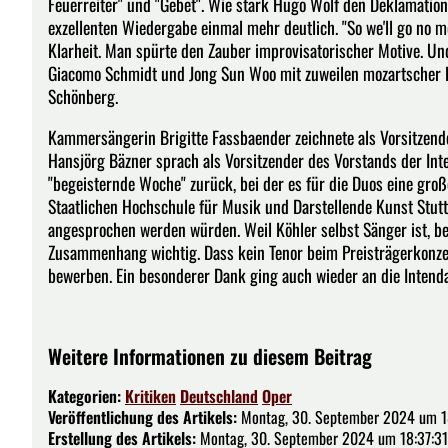
Feuerreiter" und "Gebet". Wie stark Hugo Wolf den Deklamation
exzellenten Wiedergabe einmal mehr deutlich. "So we'll go no 
Klarheit. Man spürte den Zauber improvisatorischer Motive. Und
Giacomo Schmidt und Jong Sun Woo mit zuweilen mozartscher Le
Schönberg.
Kammersängerin Brigitte Fassbaender zeichnete als Vorsitzende
Hansjörg Bäzner sprach als Vorsitzender des Vorstands der Int
"begeisternde Woche" zurück, bei der es für die Duos eine gro
Staatlichen Hochschule für Musik und Darstellende Kunst Stuttg
angesprochen werden würden. Weil Köhler selbst Sänger ist, ber
Zusammenhang wichtig. Dass kein Tenor beim Preisträgerkonzert
bewerben. Ein besonderer Dank ging auch wieder an die Intenda
Weitere Informationen zu diesem Beitrag
Kategorien:
Kritiken
Deutschland
Oper
Veröffentlichung des Artikels:
Montag, 30. September 2024 um 1
Erstellung des Artikels:
Montag, 30. September 2024 um 18:37:31