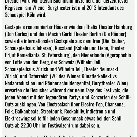
Dresden wird von Stefan Bachmann inszeniert, der derzeit fester
Regisseur am Wiener Burgtheater ist und 2013 Intendant des
Schauspiel Köln wird.
Gastspiele renommierter Häuser wie dem Thalia Theater Hamburg
(Don Carlos) und dem Maxim Gorki Theater Berlin (Die Räuber)
sowie die internationalen Gastspiele aus dem Iran (Die Räuber,
Schauspielhaus Teheran), Russland (Kabale und Liebe, Theater
Prijut Komedianta, St. Petersburg), den Niederlande (Agoraphobia
von Lotte van den Berg, der Schweiz (Wilhelm Tell,
Schauspielhaus Zürich und Wilhelm Tell, Theater Neumarkt,
Zürich) und Österreich (WE des Wiener Künstlerkollektivs
Nadaproduction und Räuber.schuldengenital, Burgtheater Wien)
erwarten die Besucher während der neun Tage des Festivals, die
jeden Abend mit den legendären Partys und Konzerten der Schill-
Outs ausklingen. Von Electroclash über Electro-Pop, Chansons,
Folk, Balkanbeats, Streetpunk, Rockabilly, Indietronic und
Elektroswing sollte für jeden Geschmack etwas bei den Schill-
Outs ab 22.30 Uhr im Festivalzentrum dabei sein.