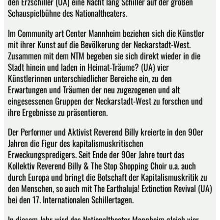
den Erzschiller (UA) eine Nacht lang Schiller auf der großen
Schauspielbühne des Nationaltheaters.
Im Community art Center Mannheim beziehen sich die Künstler
mit ihrer Kunst auf die Bevölkerung der Neckarstadt-West.
Zusammen mit dem NTM begeben sie sich direkt wieder in die
Stadt hinein und laden in Heimat-Träume? (UA) vier
Künstlerinnen unterschiedlicher Bereiche ein, zu den
Erwartungen und Träumen der neu zugezogenen und alt
eingesessenen Gruppen der Neckarstadt-West zu forschen und
ihre Ergebnisse zu präsentieren.
Der Performer und Aktivist Reverend Billy kreierte in den 90er
Jahren die Figur des kapitalismuskritischen
Erweckungspredigers. Seit Ende der 90er Jahre tourt das
Kollektiv Reverend Billy & The Stop Shopping Choir u.a. auch
durch Europa und bringt die Botschaft der Kapitalismuskritik zu
den Menschen, so auch mit The Earthaluja! Extinction Revival (UA)
bei den 17. Internationalen Schillertagen.
In diesem Jahr wird das Nationaltheater Mannheim gleich vier