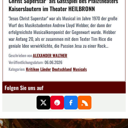
Christ Superstar" als Gastspiel des Pfalztheaters
Kaiserslautern im Theater HEILBRONN
"Jesus Christ Superstar" war als Musical im Jahre 1970 der große
Wurf des Musikstudenten Andrew Lloyd Webber, der dann der
erfolgreichste Musicalkomponist der Gegenwart wurde. Webber
war Anfang 20, als er zusammen mit dem Texter Tim Rice die
geniale Idee verwirklichte, die Passion Jesu zu einer Rock...
Geschrieben von
ALEXANDER WALTHER
Veröffentlichungsdatum:
06.06.2026
Kategorien:
Kritiken
Länder
Deutschland
Musicals
Folgen Sie uns auf