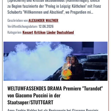
(Sprecherin) und Kristian Bezuidenhout (Hammerflügel). Gleich
zu Beginn faszinierte der "Prolog in Leipzig: Käthchen" mit Franz
Schuberts "Willkommen und Abschied", wo Pregardien mi...
Geschrieben von
ALEXANDER WALTHER
Veröffentlichungsdatum:
12.06.2026
Kategorien:
Konzert
Kritiken
Länder
Deutschland
WELTUMFASSENDES DRAMA Premiere "Turandot"
von Giacomo Puccini in der
Staatsoper/STUTTGART
Anna-Sophie Mahler hat als Regisseurin bei Giacomo Puccinis