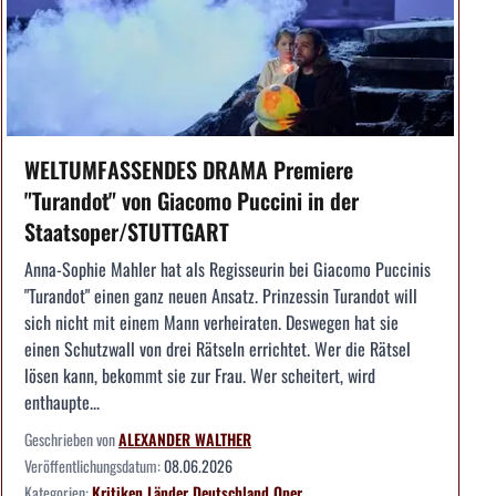
WELTUMFASSENDES DRAMA Premiere
"Turandot" von Giacomo Puccini in der
Staatsoper/STUTTGART
Anna-Sophie Mahler hat als Regisseurin bei Giacomo Puccinis
"Turandot" einen ganz neuen Ansatz. Prinzessin Turandot will
sich nicht mit einem Mann verheiraten. Deswegen hat sie
einen Schutzwall von drei Rätseln errichtet. Wer die Rätsel
lösen kann, bekommt sie zur Frau. Wer scheitert, wird
enthaupte...
Geschrieben von
ALEXANDER WALTHER
Veröffentlichungsdatum:
08.06.2026
Kategorien:
Kritiken
Länder
Deutschland
Oper