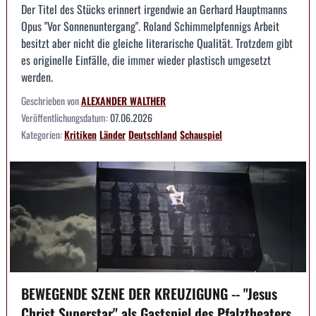
Der Titel des Stücks erinnert irgendwie an Gerhard Hauptmanns
Opus "Vor Sonnenuntergang". Roland Schimmelpfennigs Arbeit
besitzt aber nicht die gleiche literarische Qualität. Trotzdem gibt
es originelle Einfälle, die immer wieder plastisch umgesetzt
werden.
Geschrieben von
ALEXANDER WALTHER
Veröffentlichungsdatum:
07.06.2026
Kategorien:
Kritiken
Länder
Deutschland
Schauspiel
BEWEGENDE SZENE DER KREUZIGUNG -- "Jesus
Christ Superstar" als Gastspiel des Pfalztheaters