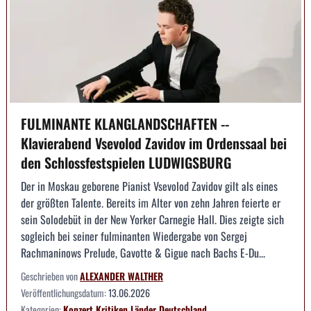
FULMINANTE KLANGLANDSCHAFTEN --
Klavierabend Vsevolod Zavidov im Ordenssaal bei
den Schlossfestspielen LUDWIGSBURG
Der in Moskau geborene Pianist Vsevolod Zavidov gilt als eines
der größten Talente. Bereits im Alter von zehn Jahren feierte er
sein Solodebüt in der New Yorker Carnegie Hall. Dies zeigte sich
sogleich bei seiner fulminanten Wiedergabe von Sergej
Rachmaninows Prelude, Gavotte & Gigue nach Bachs E-Du...
Geschrieben von
ALEXANDER WALTHER
Veröffentlichungsdatum:
13.06.2026
Kategorien:
Konzert
Kritiken
Länder
Deutschland