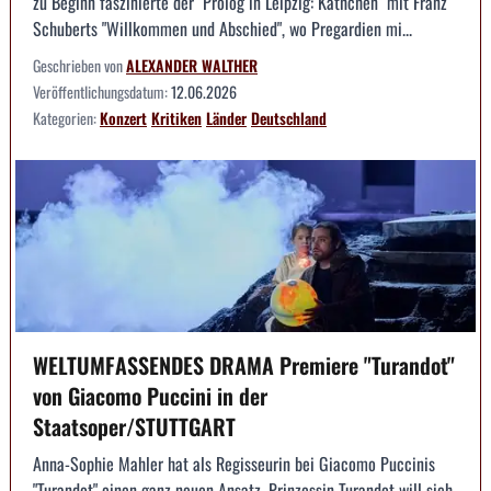
zu Beginn faszinierte der "Prolog in Leipzig: Käthchen" mit Franz
Schuberts "Willkommen und Abschied", wo Pregardien mi...
Geschrieben von
ALEXANDER WALTHER
Veröffentlichungsdatum:
12.06.2026
Kategorien:
Konzert
Kritiken
Länder
Deutschland
WELTUMFASSENDES DRAMA Premiere "Turandot"
von Giacomo Puccini in der
Staatsoper/STUTTGART
Anna-Sophie Mahler hat als Regisseurin bei Giacomo Puccinis
"Turandot" einen ganz neuen Ansatz. Prinzessin Turandot will sich