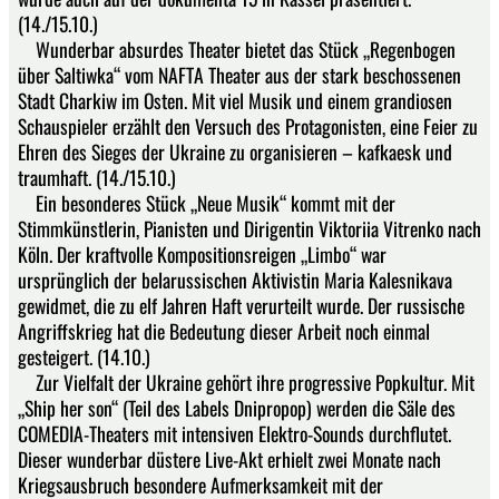
(14./15.10.)
Wunderbar absurdes Theater bietet das Stück „Regenbogen
über Saltiwka“ vom NAFTA Theater aus der stark beschossenen
Stadt Charkiw im Osten. Mit viel Musik und einem grandiosen
Schauspieler erzählt den Versuch des Protagonisten, eine Feier zu
Ehren des Sieges der Ukraine zu organisieren – kafkaesk und
traumhaft. (14./15.10.)
Ein besonderes Stück „Neue Musik“ kommt mit der
Stimmkünstlerin, Pianisten und Dirigentin Viktoriia Vitrenko nach
Köln. Der kraftvolle Kompositionsreigen „Limbo“ war
ursprünglich der belarussischen Aktivistin Maria Kalesnikava
gewidmet, die zu elf Jahren Haft verurteilt wurde. Der russische
Angriffskrieg hat die Bedeutung dieser Arbeit noch einmal
gesteigert. (14.10.)
Zur Vielfalt der Ukraine gehört ihre progressive Popkultur. Mit
„Ship her son“ (Teil des Labels Dnipropop) werden die Säle des
COMEDIA-Theaters mit intensiven Elektro-Sounds durchflutet.
Dieser wunderbar düstere Live-Akt erhielt zwei Monate nach
Kriegsausbruch besondere Aufmerksamkeit mit der