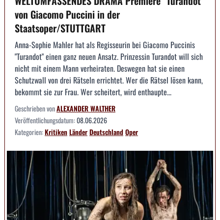
WELTUMFASSENDES DRAMA Premiere "Turandot"
von Giacomo Puccini in der
Staatsoper/STUTTGART
Anna-Sophie Mahler hat als Regisseurin bei Giacomo Puccinis
"Turandot" einen ganz neuen Ansatz. Prinzessin Turandot will sich
nicht mit einem Mann verheiraten. Deswegen hat sie einen
Schutzwall von drei Rätseln errichtet. Wer die Rätsel lösen kann,
bekommt sie zur Frau. Wer scheitert, wird enthaupte...
Geschrieben von
ALEXANDER WALTHER
Veröffentlichungsdatum:
08.06.2026
Kategorien:
Kritiken
Länder
Deutschland
Oper